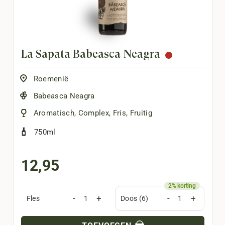
La Sapata Băbească Neagră
Roemenië
Babeasca Neagra
Aromatisch
,
Complex
,
Fris
,
Fruitig
750ml
12,95
-
+
-
+
Fles
Doos (6)