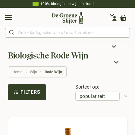
100% biologische wijn en drank
Producten
zoeken
Biologische Rode Wijn
Home
Wijn
Rode Wijn
Sorteer op:
FILTERS
tune