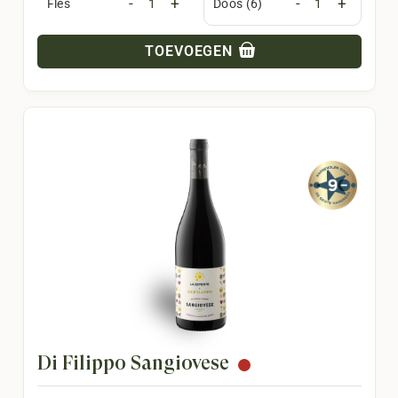
-
+
-
+
Fles
Doos (6)
TOEVOEGEN
Di Filippo Sangiovese