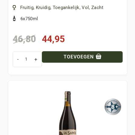
Fruitig
,
Kruidig
,
Toegankelijk
,
Vol
,
Zacht
6x750ml
Oorspronkelijke
Huidige
46,80
44,95
prijs
prijs
was:
is:
TOEVOEGEN
-
+
46,80.
44,95.