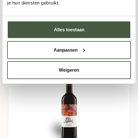
je hun diensten gebruikt.
8,95
-
+
-
+
Fles
Doos (6)
Alles toestaan
TOEVOEGEN
Aanpassen
Weigeren