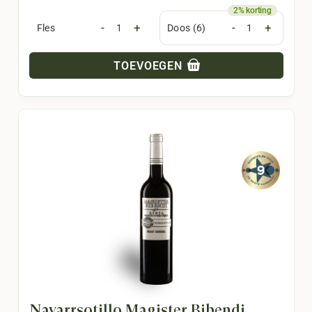
-
+
-
+
Fles
Doos (6)
TOEVOEGEN
Navarrsotillo Magister Bibendi