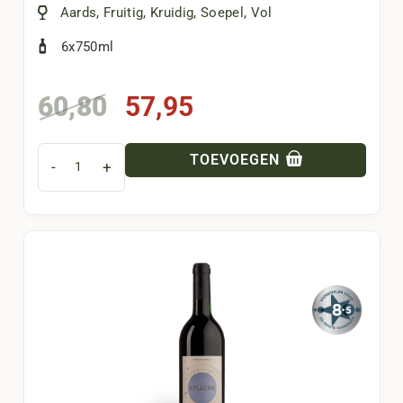
Aards
,
Fruitig
,
Kruidig
,
Soepel
,
Vol
6x750ml
Oorspronkelijke
Huidige
60,80
57,95
prijs
prijs
was:
is:
TOEVOEGEN
-
+
60,80.
57,95.