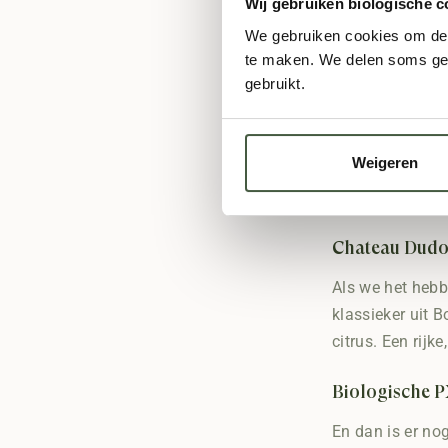
Wij gebruiken biologische c
Bij De Groene Sl
We gebruiken cookies om de s
geproduceerd. W
te maken. We delen soms geg
smaken en tegel
gebruikt.
Biologische M
Weigeren
Onze dessertwi
Ook bieden we ee
Chateau Dudon
Als we het hebb
klassieker uit B
citrus. Een rijk
Biologische P
En dan is er n