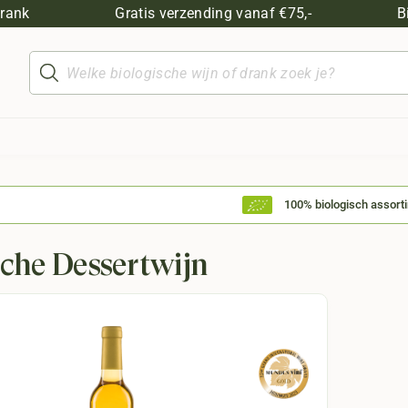
drank
Gratis verzending vanaf €75,-
B
Producten
zoeken
100% biologisch assort
sche Dessertwijn