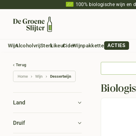
100% biologische wijn en 
Wijn
Alcoholvrij
Sterk
Likeur
Cider
Wijnpakketten
ACTIES
Terug
Home
Wijn
Dessertwijn
Biologi
Land
Druif