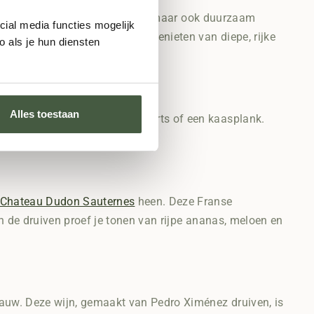
die niet alleen verrukkelijk zijn, maar ook duurzaam
cial media functies mogelijk
jke technieken, zodat je kunt genieten van diepe, rijke
 als je hun diensten
Alles toestaan
ak. Perfect bij fruitige desserts of een kaasplank.
anna cotta of sorbet.
 Chateau Dudon Sauternes
heen. Deze Franse
an de druiven proef je tonen van rijpe ananas, meloen en
ekauw. Deze wijn, gemaakt van Pedro Ximénez druiven, is