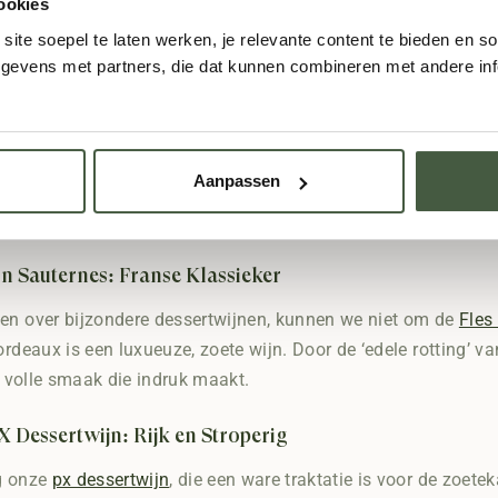
ookies
ijter vind je een bijzondere selectie biologische dessertwijn 
ite soepel te laten werken, je relevante content te bieden en so
e gebruiken enkel druiven die geteeld zijn met milieuvriendeli
evens met partners, die dat kunnen combineren met andere info
ijkertijd de planeet een handje helpt.
uscat: Zoet en Complex
Aanpassen
jn
Muscat
staat bekend om zijn zoete aroma’s en complexe sma
n selectie witte dessertwijn, ideaal bij lichte toetjes zoals p
 Sauternes: Franse Klassieker
en over bijzondere dessertwijnen, kunnen we niet om de
Fles
ordeaux is een luxueuze, zoete wijn. Door de ‘edele rotting’ v
e, volle smaak die indruk maakt.
X Dessertwijn: Rijk en Stroperig
og onze
px dessertwijn
, die een ware traktatie is voor de zoet