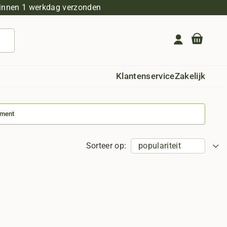
innen 1 werkdag verzonden
Geen producten in de winkelwagen.
Klantenservice
Zakelijk
iment
Sorteer op: