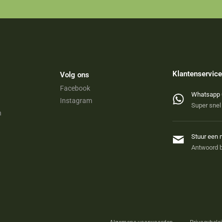
Klantenservice
Volg ons
Facebook
Whatsapp 
Instagram
Super snel
n
Stuur een 
Antwoord b