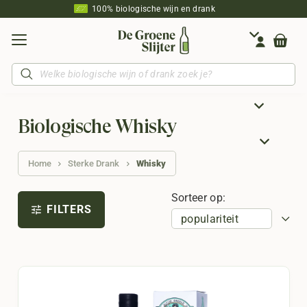
100% biologische wijn en drank
Producten
zoeken
Biologische Whisky
Home
Sterke Drank
Whisky
Sorteer op:
FILTERS
tune