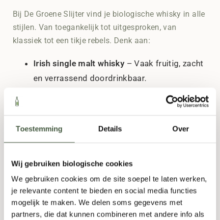
Bij De Groene Slijter vind je biologische whisky in alle
stijlen. Van toegankelijk tot uitgesproken, van
klassiek tot een tikje rebels. Denk aan:
Irish single malt whisky
– Vaak fruitig, zacht
en verrassend doordrinkbaar.
Scotch single malt whisky
– Klassiek,
complex en voor veel liefhebbers de
maatstaf.
Toestemming
Details
Over
Amerikaanse bourbon
– Biologische
bourbon met een volle, licht zoete stijl.
Wij gebruiken biologische cookies
Nederlandse whisky
– Lokaal gestookt en
We gebruiken cookies om de site soepel te laten werken,
je relevante content te bieden en social media functies
steeds beter. Serieus goed.
mogelijk te maken. We delen soms gegevens met
Single malt uit Wales
– Minder bekend, maar
partners, die dat kunnen combineren met andere info als