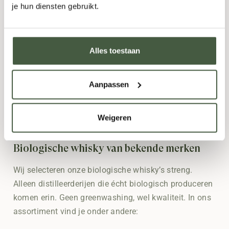
je hun diensten gebruikt.
rijk, eigenzinnig en absoluut het ontdekken
waard.
Whisky aanbieding
Alles toestaan
Zin in goede whisky zonder meteen diep in de buidel
Aanpassen
te tasten? Bij De Groene Slijter vind je regelmatig een
aantrekkelijke whisky aanbieding. Zo proef
je biologische topkwaliteit tegen een scherpe prijs,
Weigeren
zonder concessies aan smaak of herkomst.
Biologische whisky van bekende merken
Wij selecteren onze biologische whisky’s streng.
Alleen distilleerderijen die écht biologisch produceren
komen erin. Geen greenwashing, wel kwaliteit. In ons
assortiment vind je onder andere: