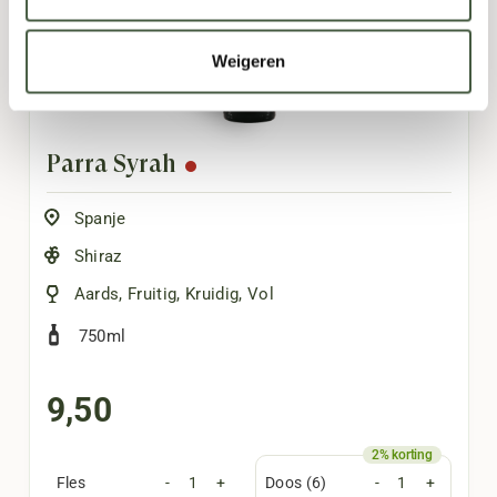
Weigeren
Parra Syrah
Spanje
Shiraz
Aards
,
Fruitig
,
Kruidig
,
Vol
750ml
9,50
Fles
-
+
Doos (6)
-
+