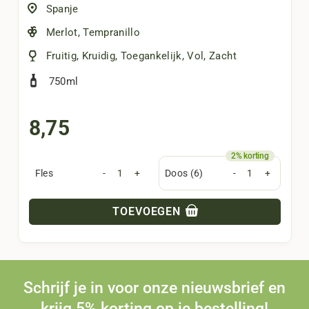
Spanje
Merlot
,
Tempranillo
Fruitig
,
Kruidig
,
Toegankelijk
,
Vol
,
Zacht
750ml
8,75
Fles
-
+
Doos (6)
-
+
TOEVOEGEN
Schrijf je in voor onze nieuwsbrief en
krijg 5% korting op je bestelling!