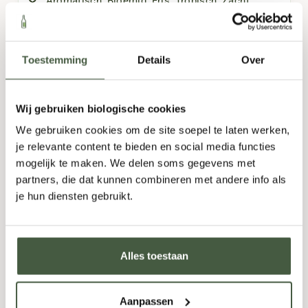
Aromatisch
,
Bloemig
,
Fris
,
Tropisch
,
Zacht
750ml
Toestemming
Details
Over
7,95
Wij gebruiken biologische cookies
Fles
-
+
Doos (6)
-
+
We gebruiken cookies om de site soepel te laten werken,
je relevante content te bieden en social media functies
TOEVOEGEN
mogelijk te maken. We delen soms gegevens met
partners, die dat kunnen combineren met andere info als
je hun diensten gebruikt.
Alles toestaan
Aanpassen