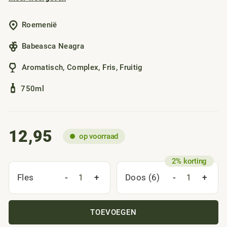
rood fruit zoals zure kers en pruim, een lichte grip en een
vleugje kruidigheid. Authentiek, ongepolijst en juist
Roemenië
daardoor zo charmant.
Babeasca Neagra
Aromatisch
,
Complex
,
Fris
,
Fruitig
750ml
12,95
op voorraad
-
+
-
+
Fles
Doos (6)
TOEVOEGEN