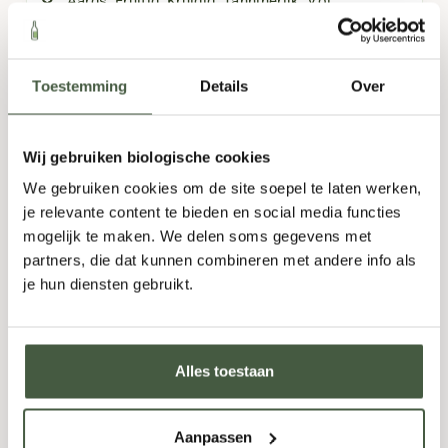
Aards
,
Fruitig
,
Kruidig
,
Tanninerijk
,
Vol
750ml
Toestemming
Details
Over
10,95
Wij gebruiken biologische cookies
Fles
-
+
Doos (6)
-
+
We gebruiken cookies om de site soepel te laten werken,
je relevante content te bieden en social media functies
TOEVOEGEN
mogelijk te maken. We delen soms gegevens met
partners, die dat kunnen combineren met andere info als
je hun diensten gebruikt.
AANBIEDING!
Alles toestaan
Aanpassen