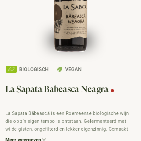
eco
BIOLOGISCH
VEGAN
La Sapata Băbească Neagră
La Sapata Băbească is een Roemeense biologische wijn
die op z’n eigen tempo is ontstaan. Gefermenteerd met
wilde gisten, ongefilterd en lekker eigenzinnig. Gemaakt
van oude druivenstokken op stenige terrassen, met fris
Meer weergeven