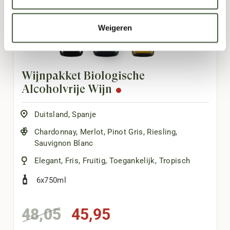
Weigeren
Wijnpakket Biologische
Alcoholvrije Wijn
Duitsland
,
Spanje
Chardonnay
,
Merlot
,
Pinot Gris
,
Riesling
,
Sauvignon Blanc
Elegant
,
Fris
,
Fruitig
,
Toegankelijk
,
Tropisch
6x750ml
Oorspronkelijke
Huidige
48,05
45,95
prijs
prijs