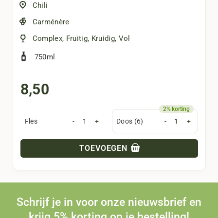
Chili
Carménère
Complex
,
Fruitig
,
Kruidig
,
Vol
750ml
8,50
Fles
-
+
Doos (6)
-
+
TOEVOEGEN
Schrijf je in voor onze nieuwsbrief en
krijg 5% korting op je bestelling!