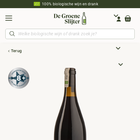
100% biologische wijn en drank
Producten
zoeken
Terug