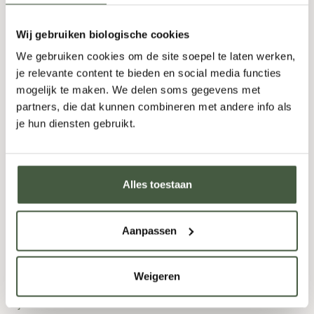
Onze
bruine rum
heeft diepe, complexe smaken. Door
Wij gebruiken biologische cookies
rijping op houten vaten ontstaan tonen van karamel,
We gebruiken cookies om de site soepel te laten werken,
vanille en een hint van eikenhout. Heerlijk om puur te
je relevante content te bieden en social media functies
drinken of in een rijke cocktail zoals een Dark ’n
mogelijk te maken. We delen soms gegevens met
Stormy.
partners, die dat kunnen combineren met andere info als
Witte rum: fris en veelzijdig
je hun diensten gebruikt.
Biologische witte rum
is ideaal als je houdt van lichte,
verfrissende smaken. Zacht en puur, en perfect voor
Alles toestaan
cocktails zoals een mojito of een piña colada. Fijn
voor een zomerse dag of een feestje.
Aanpassen
Op zoek naar biologische Bacardi?
Biologische Bacardi bestaat helaas niet. Gelukkig zijn
Weigeren
er sterke alternatieven die minstens zo lekker zijn. Of
je nu een