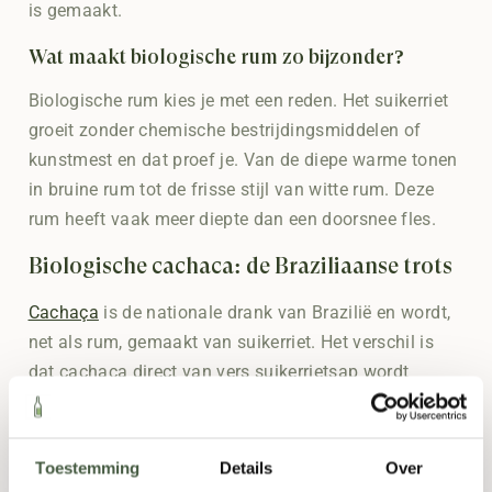
is gemaakt.
Wat maakt biologische rum zo bijzonder?
Biologische rum kies je met een reden. Het suikerriet
groeit zonder chemische bestrijdingsmiddelen of
kunstmest en dat proef je. Van de diepe warme tonen
in bruine rum tot de frisse stijl van witte rum. Deze
rum heeft vaak meer diepte dan een doorsnee fles.
Biologische cachaça: de Braziliaanse trots
Cachaça
is de nationale drank van Brazilië en wordt,
net als rum, gemaakt van suikerriet. Het verschil is
dat cachaça direct van vers suikerrietsap wordt
gedistilleerd. Dat geeft een frisse en licht kruidige
smaak. Lekker puur of in een klassieke caipirinha.
Toestemming
Details
Over
Bruine rum: vol en intens