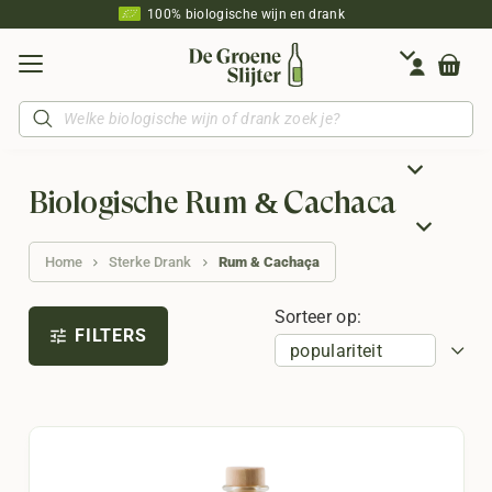
100% biologische wijn en drank
Producten
zoeken
Biologische Rum & Cachaça
Home
Sterke Drank
Rum & Cachaça
Sorteer op:
FILTERS
tune