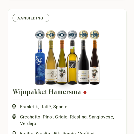
AANBIEDING!
Wijnpakket Hamersma
Frankrijk
,
Italië
,
Spanje
Grechetto
,
Pinot Grigio
,
Riesling
,
Sangiovese
,
Verdejo
Fruitig
,
Kruidig
,
Rijk
,
Romig
,
Verfijnd