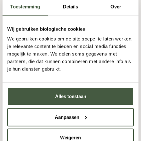
6x750ml
Toestemming
Details
Over
Oorspronkelijke
Huidige
60,80
57,95
Wij gebruiken biologische cookies
prijs
prijs
We gebruiken cookies om de site soepel te laten werken,
was:
is:
-
+
TOEVOEGEN
je relevante content te bieden en social media functies
60,80.
57,95.
mogelijk te maken. We delen soms gegevens met
partners, die dat kunnen combineren met andere info als
je hun diensten gebruikt.
AANBIEDING!
Alles toestaan
Aanpassen
Weigeren