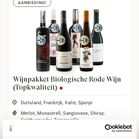
AANBIEDING!
Wijnpakket Biologische Rode Wijn
(Topkwaliteit)
Duitsland
,
Frankrijk
,
Italië
,
Spanje
Merlot
,
Monastrell
,
Sangiovese
,
Shiraz
,
Spätburgunder
,
Tempranillo
Aards
,
Fruitig
,
Kruidig
,
Soepel
,
Vol