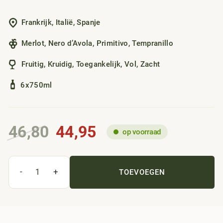
direct klaar voor tafel. Dit wijnpakket maakt kiezen
overbodig en zorgt dat er altijd een goede biologische rode
Frankrijk
,
Italië
,
Spanje
wijn open kan.
Merlot
,
Nero d’Avola
,
Primitivo
,
Tempranillo
Fruitig
,
Kruidig
,
Toegankelijk
,
Vol
,
Zacht
6x750ml
Oorspronkelijke
Huidige
46,80
44,95
op voorraad
prijs
prijs
was:
is:
46,80.
44,95.
-
+
TOEVOEGEN