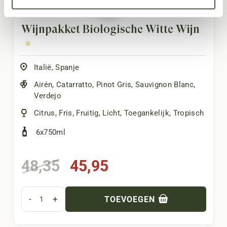
Wijnpakket Biologische Witte Wijn
Italië
,
Spanje
Airén
,
Catarratto
,
Pinot Gris
,
Sauvignon Blanc
,
Verdejo
Citrus
,
Fris
,
Fruitig
,
Licht
,
Toegankelijk
,
Tropisch
6x750ml
Oorspronkelijke
Huidige
48,35
45,95
prijs
prijs
was:
is:
-
+
TOEVOEGEN
48,35.
45,95.