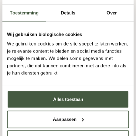
cacao, is dit pure verwennerij.
Toestemming
Details
Over
Kruidenlikeur
Onze
kruidenlikeuren
zijn complex en aromatisch, een
Wij gebruiken biologische cookies
blend van diverse biologische kruiden. Een heerlijke
digestief. Probeer bijvoorbeeld een onze
25
We gebruiken cookies om de site soepel te laten werken,
je relevante content te bieden en social media functies
Venticinque Bitter
, het biologische antwoord op
mogelijk te maken. We delen soms gegevens met
Campari.
partners, die dat kunnen combineren met andere info als
Limoncello
je hun diensten gebruikt.
De klassieke Italiaanse likeur, maar dan biologisch.
Onze
limoncello
is verfrissend en krachtig, gemaakt
Alles toestaan
met biologisch geteelde citroenen.
Amaretto
Aanpassen
Zoet, met een lichte amandelsmaak, onze
amaretto
is
gemaakt van echte biologische amandelen. Een ware