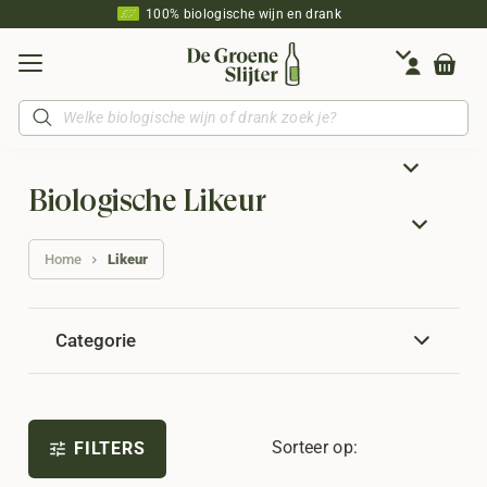
100% biologische wijn en drank
Producten
zoeken
Biologische Likeur
Home
Likeur
Categorie
Sorteer op:
FILTERS
tune