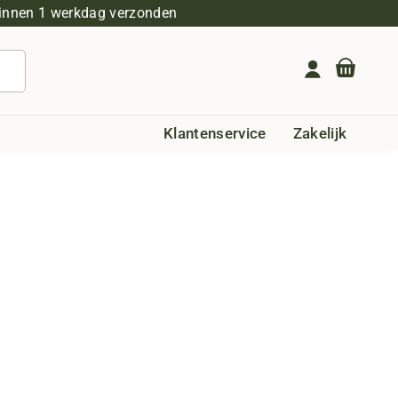
innen 1 werkdag verzonden
Geen producten in de winkelwagen.
Klantenservice
Zakelijk