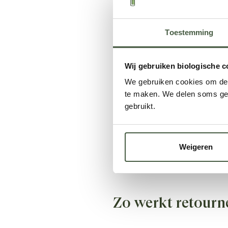
Woon je in België? Dan geldt 
Toestemming
Retourneren
Wij gebruiken biologische c
We gebruiken cookies om de s
Binnen 14 dagen na ontvangs
te maken. We delen soms geg
annulering heb je nog 14 da
gebruikt.
producten.
Na ontvangst van de geretour
Weigeren
retourneren zijn voor jouw re
Zo werkt retourn