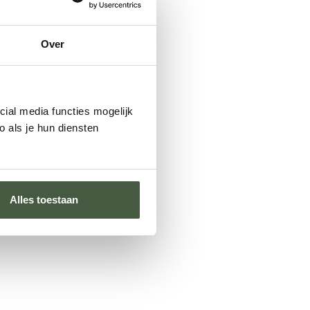
Over
cial media functies mogelijk
. Na het aanmelden van de
 als je hun diensten
en ongebroken en ongeopende
alleen de kosten voor het
Alles toestaan