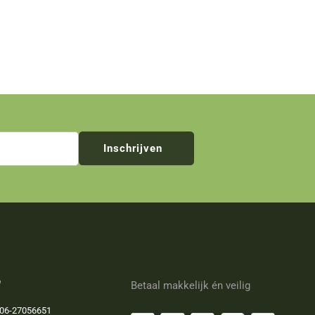
Inschrijven
e
Betaal makkelijk én veilig
06-27056651