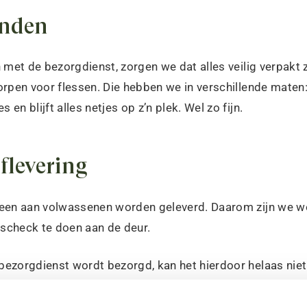
enden
 met de bezorgdienst, zorgen we dat alles veilig verpakt 
rpen voor flessen. Die hebben we in verschillende maten: 1
 en blijft alles netjes op z’n plek. Wel zo fijn.
flevering
een aan volwassenen worden geleverd. Daarom zijn we wett
jdscheck te doen aan de deur.
ezorgdienst wordt bezorgd, kan het hierdoor helaas niet 
er dus rekening mee bij het bestellen. Bedankt voor je be