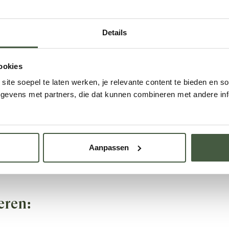
de verplichte leeftijdscheck aan de deur niet.
Details
ookies
ite soepel te laten werken, je relevante content te bieden en so
t kun je zonder opgave van reden je bestelling annuleren
evens met partners, die dat kunnen combineren met andere info
gen om je bestelling terug te sturen. We vergoeden alle
neerde producten storten we de volledige kosten terug, 
Aanpassen
kening.
eren: