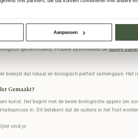
evens met partners, die dat kunnen combineren met andere info
n fris en licht tot robuust en vol
van duurzame, biologische ingrediënten
rect uit de Betuwe
Aanpassen
oorbeeld in ons assortiment is UWE Cider. Deze Nederlandse 
iologisch gecertificeerd. Probeer bijvoorbeeld de
Sunny
Summ
er bewijst dat lokaal en biologisch perfect samengaan. Het i
der Gemaakt?
een kunst. Het begint met de beste biologische appels (en s
entatieproces in. Dit betekent dat de suikers in het fruit wor
jter vind je: