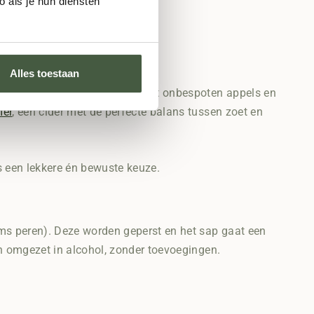
 als je hun diensten
Alles toestaan
producent werkt uitsluitend met onbespoten appels en
er
, een cider met de perfecte balans tussen zoet en
s een lekkere én bewuste keuze.
oms peren). Deze worden geperst en het sap gaat een
den omgezet in alcohol, zonder toevoegingen.