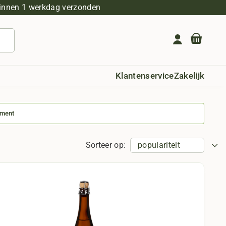
innen 1 werkdag verzonden
Geen producten in de winkelwagen.
Klantenservice
Zakelijk
iment
Sorteer op: