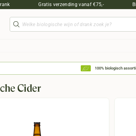
drank
Gratis verzending vanaf €75,-
B
Producten
zoeken
100% biologisch assort
sche Cider