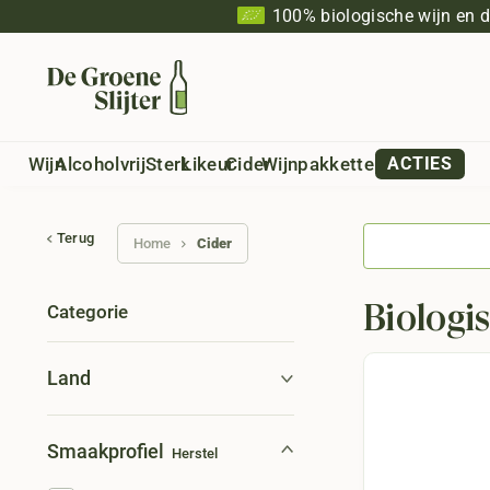
100% biologische wijn en 
Wijn
Alcoholvrij
Sterk
Likeur
Cider
Wijnpakketten
ACTIES
Terug
Home
Cider
Biologi
Categorie
Land
Smaakprofiel
Herstel