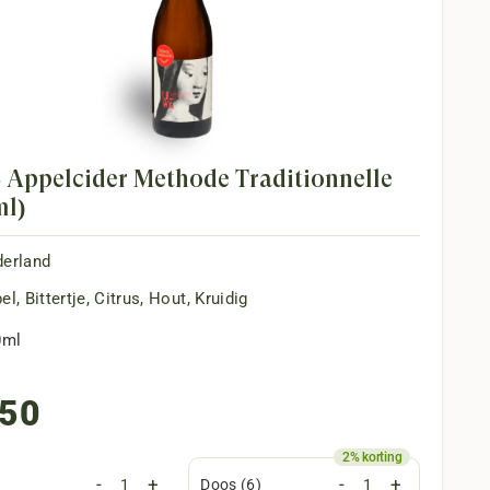
Appelcider Methode Traditionnelle
ml)
erland
el
,
Bittertje
,
Citrus
,
Hout
,
Kruidig
0ml
,50
-
+
-
+
Doos (6)