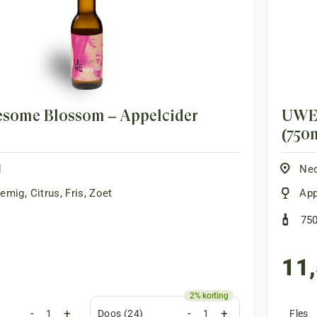
ome Blossom – Appelcider
UWE 
(750
d
Ned
oemig
,
Citrus
,
Fris
,
Zoet
App
75
11
-
+
-
+
Doos (24)
Fles