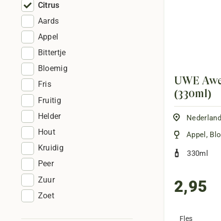
Citrus
Aards
Appel
Bittertje
Bloemig
UWE Awes
Fris
(330ml)
Fruitig
Helder
Nederlan
Hout
Appel
,
Bl
Kruidig
330ml
Peer
Zuur
2,95
Zoet
Fles