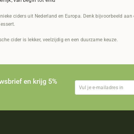
erlijk, van begin tot eind
 unieke ciders uit Nederland en Europa. Denk bijvoorbeeld aan 
dessert.
sche cider is lekker, veelzijdig en een duurzame keuze.
uwsbrief en krijg 5%