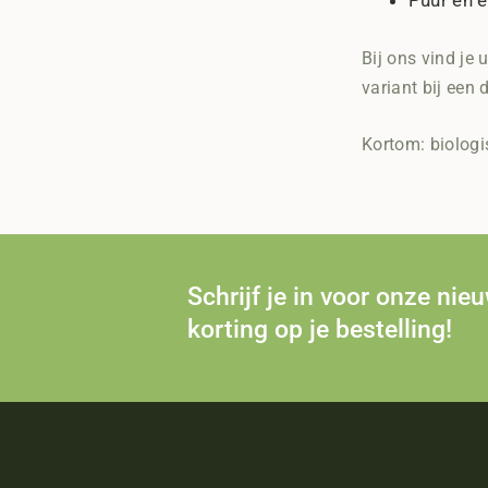
Puur en e
Bij ons vind je
variant bij een 
Kortom: biologi
Schrijf je in voor onze nie
korting op je bestelling!