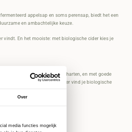
 gefermenteerd appelsap en soms perensap, biedt het een
 duurzame en ambachtelijke keuze.
ker vindt. En het mooiste: met biologische cider kies je
sche drank verovert steeds meer harten, en met goede
rediënten. Bij De Groene Slijter vind je biologische
Over
cial media functies mogelijk