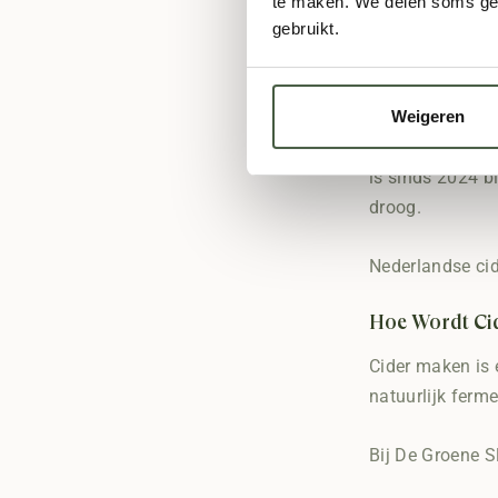
te maken. We delen soms geg
Smaken va
gebruikt.
Gebruik 
UWE Cider: di
Weigeren
Een bijzonder v
is sinds 2024 b
droog.
Nederlandse cid
Hoe Wordt Ci
Cider maken is 
natuurlijk ferm
Bij De Groene Sli