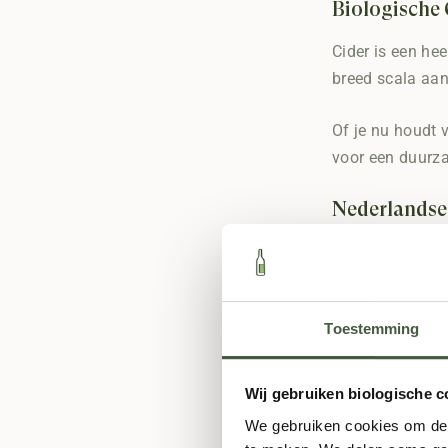
Biologische 
Cider is een he
breed scala aan
Of je nu houdt v
voor een duurz
Nederlandse
Ook in Nederlan
reden. Nederlan
ciders van loka
Toestemming
Wat maakt Nede
Wij gebruiken biologische c
Ambachte
We gebruiken cookies om de s