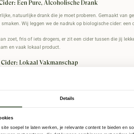
Cider: Een Pure, Alcoholische Drank
erlijke, natuurlijke drank die je moet proberen. Gemaakt van
 smaken. Wij leggen we de nadruk op biologische cider: een
an zoet, fris of iets drogers, er zit een cider tussen die jij lek
aam en vaak lokaal product.
 Cider: Lokaal Vakmanschap
d wint cider snel aan populariteit. Deze veelzijdige alcoholi
dse cider combineert vakmanschap en innovatie met lokale ing
al geteelde, onbespoten appels.
Details
rlandse cider bijzonder?
ookies
lijke productie
ite soepel te laten werken, je relevante content te bieden en so