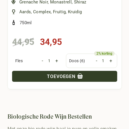
Grenache Noir
,
Monastrell
,
Shiraz
Aards
,
Complex
,
Fruitig
,
Kruidig
750ml
Oorspronkelijke
Huidige
44,95
34,95
prijs
prijs
was:
is:
-
+
-
+
Fles
Doos (6)
44,95.
34,95.
TOEVOEGEN
Biologische Rode Wijn Bestellen