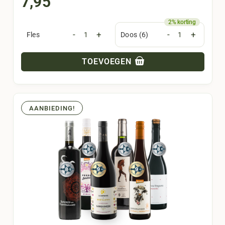
7,95
-
+
-
+
Fles
Doos (6)
TOEVOEGEN
AANBIEDING!