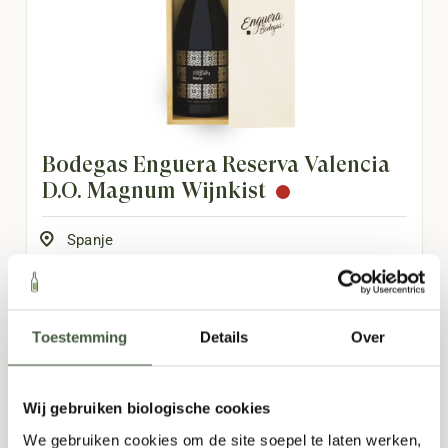
Bodegas Enguera Reserva Valencia
D.O. Magnum Wijnkist
Spanje
Monastrell
,
Shiraz
,
Tempranillo
Aards
,
Complex
,
Fruitig
,
Hout
,
Kruidig
Toestemming
Details
Over
29,95
Wij gebruiken biologische cookies
TOEVOEGEN
-
+
We gebruiken cookies om de site soepel te laten werken,