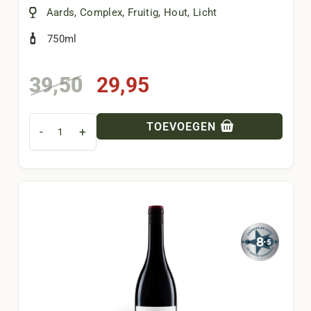
Aards
,
Complex
,
Fruitig
,
Hout
,
Licht
750ml
Oorspronkelijke
Huidige
39,50
29,95
prijs
prijs
was:
is:
TOEVOEGEN
-
+
39,50.
29,95.