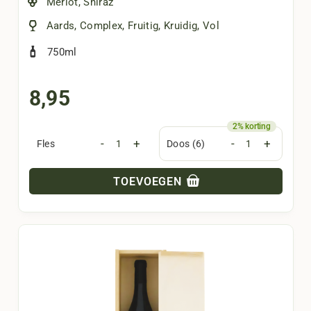
Merlot
,
Shiraz
Aards
,
Complex
,
Fruitig
,
Kruidig
,
Vol
750ml
8,95
-
+
-
+
Fles
Doos (6)
TOEVOEGEN