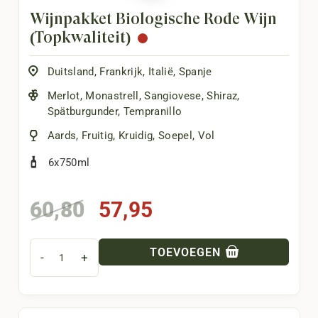
Wijnpakket Biologische Rode Wijn
(Topkwaliteit)
Duitsland
,
Frankrijk
,
Italië
,
Spanje
Merlot
,
Monastrell
,
Sangiovese
,
Shiraz
,
Spätburgunder
,
Tempranillo
Aards
,
Fruitig
,
Kruidig
,
Soepel
,
Vol
6x750ml
Oorspronkelijke
Huidige
60,80
57,95
prijs
prijs
was:
is:
TOEVOEGEN
-
+
60,80.
57,95.