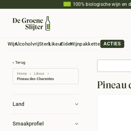
100% biologische wijn en 
Wijn
Alcoholvrij
Sterk
Likeur
Cider
Wijnpakketten
ACTIES
Terug
Home
Likeur
Pineau des Charentes
Pineau 
Land
Smaakprofiel