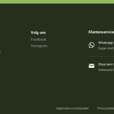
Klantenservice
Volg ons
Facebook
Whatsapp 
Instagram
Super snel
n
Stuur een 
Antwoord b
Algemene voorwaarden
Privacybele