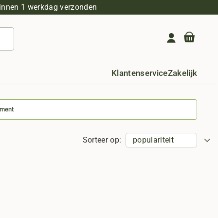
innen 1 werkdag verzonden
Geen producten in de winkelwagen.
Klantenservice
Zakelijk
iment
Sorteer op: