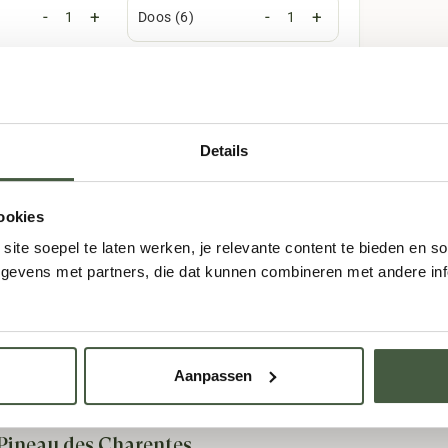
-
+
-
+
Doos (6)
TOEVOEGEN
Details
ookies
ite soepel te laten werken, je relevante content te bieden en so
 verzending
vanaf €75,-
Verzonden binnen
1 we
evens met partners, die dat kunnen combineren met andere info
Aanpassen
Pineau des Charentes