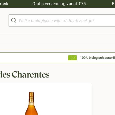
drank
Gratis verzending vanaf €75,-
B
Producten
zoeken
100% biologisch assort
des Charentes