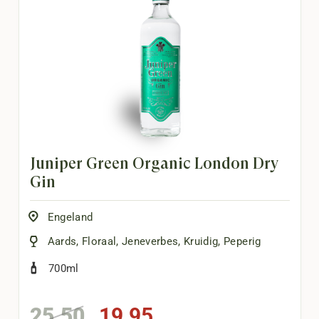
Juniper Green Organic London Dry
Gin
Engeland
Aards
,
Floraal
,
Jeneverbes
,
Kruidig
,
Peperig
700ml
Oorspronkelijke
Huidige
25,50
19,95