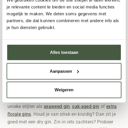
We gebruiken cookies om de site soepel te laten werken,
je relevante content te bieden en social media functies
Gestookt met biologische granen
mogelijk te maken. We delen soms gegevens met
partners, die dat kunnen combineren met andere info als
Alleen natuurlijke ingrediënten
je hun diensten gebruikt.
Geen kunstmatige geur- of smaakstoffen
Zorgvuldige distillatie
Alles toestaan
Afkomstig van kleinschalige distilleerderijen
Pure, heldere smaak
Aanpassen
Steeds meer keuze, van droog tot bloemig
Weigeren
De ene gin is de andere niet. In ons assortiment vind
je klassieke
biologische London Dry Gins
, maar ook
unieke stijlen als
seaweed gin
,
oak-aged gin
of
extra
florale gins
. Houd je van strak en kruidig? Dan zit je
goed met een dry gin. Zin in iets zachters? Probeer