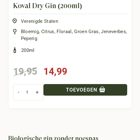
Koval Dry Gin (200ml)
Verenigde Staten
Bloemig
,
Citrus
,
Floraal
,
Groen Gras
,
Jeneverbes
,
Peperig
200ml
Oorspronkelijke
Huidige
19,95
14,99
prijs
prijs
was:
is:
TOEVOEGEN
-
+
19,95.
14,99.
Biologische gin zonder poespas