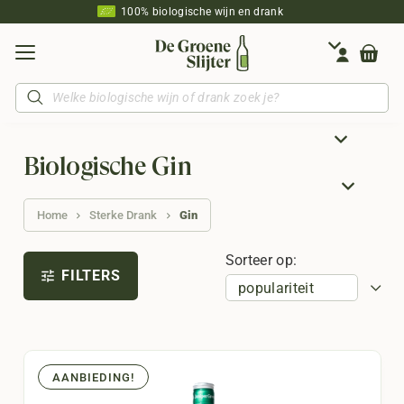
100% biologische wijn en drank
Producten
zoeken
Biologische Gin
Home
Sterke Drank
Gin
Sorteer op:
FILTERS
tune
AANBIEDING!