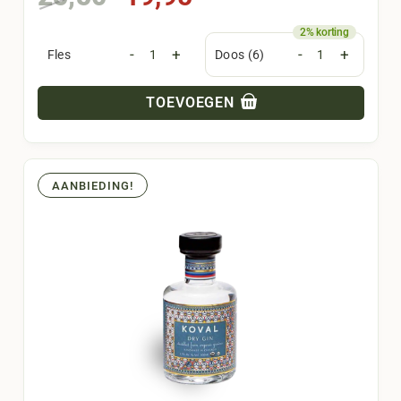
prijs
prijs
was:
is:
-
+
-
+
Fles
Doos (6)
25,50.
19,95.
TOEVOEGEN
AANBIEDING!