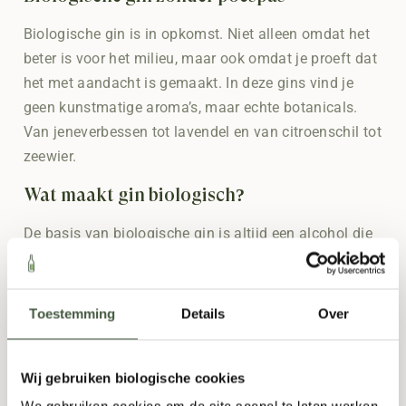
Biologische gin is in opkomst. Niet alleen omdat het
beter is voor het milieu, maar ook omdat je proeft dat
het met aandacht is gemaakt. In deze gins vind je
geen kunstmatige aroma’s, maar echte botanicals.
Van jeneverbessen tot lavendel en van citroenschil tot
zeewier.
Wat maakt gin biologisch?
De basis van biologische gin is altijd een alcohol die
gestookt is uit biologisch graan. Dat betekent: geen
pesticiden, geen kunstmest. Ook de kruiden en
planten die worden gebruikt om smaak te geven, de
Toestemming
Details
Over
botanicals, zijn biologisch gecertificeerd. Het
resultaat is een heldere, natuurlijke gin met karakter.
Wij gebruiken biologische cookies
Waarom kiezen voor biologische gin?