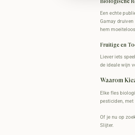
Biologische R
Een echte publi
Gamay druiven e
hem moeiteloos 
Fruitige en T
Liever iets spe
de ideale wijn 
Waarom Kiez
Elke fles biolo
pesticiden, met
Of je nu op zoek
Slijter.