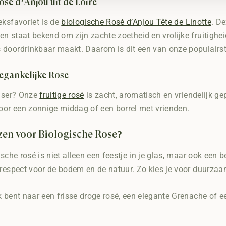
osé d’Anjou uit de Loire
eksfavoriet is de
biologische Rosé d’Anjou Tête de Linotte
. D
n staat bekend om zijn zachte zoetheid en vrolijke fruitigheid
doordrinkbaar maakt. Daarom is dit een van onze populairst
oegankelijke Rosé
elser? Onze
fruitige rosé
is zacht, aromatisch en vriendelijk gep
voor een zonnige middag of een borrel met vrienden.
en voor Biologische Rosé?
gische rosé is niet alleen een feestje in je glas, maar ook ee
 respect voor de bodem en de natuur. Zo kies je voor duurzaamh
 bent naar een frisse droge rosé, een elegante Grenache of een