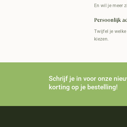
En wil je meer 
Persoonlijk a
Twijfel je welke
kiezen.
Schrijf je in voor onze nie
korting op je bestelling!