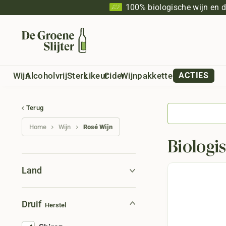
100% biologische wijn en 
Wijn
Alcoholvrij
Sterk
Likeur
Cider
Wijnpakketten
ACTIES
Terug
Home
Wijn
Rosé Wijn
Biologi
Land
Druif
Herstel