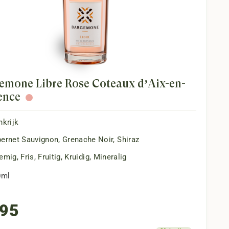
emone Libre Rosé Coteaux d’Aix-en-
ence
nkrijk
ernet Sauvignon
,
Grenache Noir
,
Shiraz
emig
,
Fris
,
Fruitig
,
Kruidig
,
Mineralig
0ml
,95