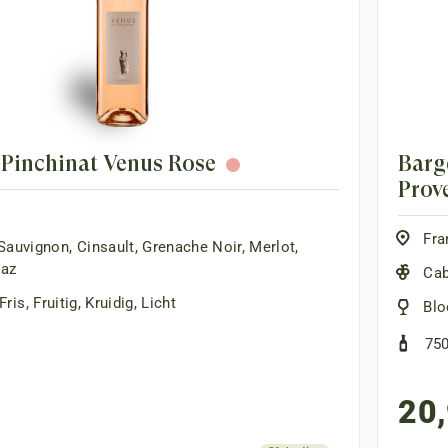
Pinchinat Venus Rosé
Barg
Prov
Fra
Sauvignon
,
Cinsault
,
Grenache Noir
,
Merlot
,
raz
Cab
Fris
,
Fruitig
,
Kruidig
,
Licht
Blo
75
20