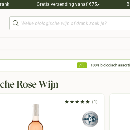
drank
Gratis verzending vanaf €75,-
B
Producten
zoeken
100% biologisch assort
sche Rosé Wijn
(1)