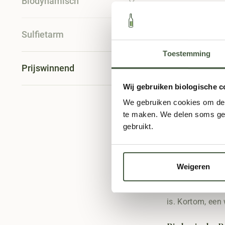
Biodynamisch
Biologische 
Sulfietarm
Rosé mag niet 
Toestemming
zonder chemisch
Prijswinnend
laat spreken.
Wij gebruiken biologische c
Droge Rosé: Fr
We gebruiken cookies om de s
te maken. We delen soms geg
Zin in een licht
gebruikt.
zuurgraad. Boven
Grenache Rosé
Weigeren
Voor iets bijzon
met een volle s
is. Kortom, een