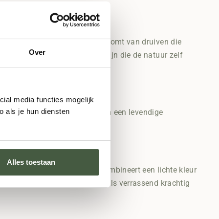
t altijd met zorg gekozen en komt van druiven die
Over
ken. Geen geknutsel, alleen wijn die de natuur zelf
cial media functies mogelijk
 als je hun diensten
le tonen van bessen en appel en een levendige
Alles toestaan
he Grenache uit de Provence combineert een lichte kleur
t een rosé die zowel elegant als verrassend krachtig