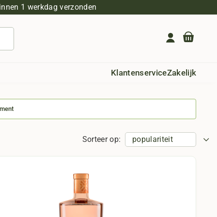
innen 1 werkdag verzonden
Geen producten in de winkelwagen.
Klantenservice
Zakelijk
iment
Sorteer op: