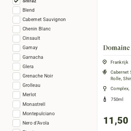
Shiraz
Blend
Cabernet Sauvignon
Chenin Blanc
Cinsault
Domaine 
Gamay
Garnacha
Frankrijk
Glera
Cabernet 
Grenache Noir
Rolle
,
Shi
Grolleau
Complex
,
Merlot
750ml
Monastrell
Montepulciano
11,50
Nero d’Avola