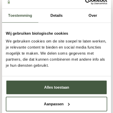
oude methoden, gedreven door een groeiende
waardering voor transparantie, duurzaamheid en wijn
Toestemming
Details
Over
die de essentie van zijn oorsprong uitdrukt.
Het Verschil tussen Natuurwijn en Biologische
Wijn
Wij gebruiken biologische cookies
We gebruiken cookies om de site soepel te laten werken,
Het onderscheid tussen natuurwijnen en reguliere
je relevante content te bieden en social media functies
biologische wijnen ligt vooral in het productieproces.
mogelijk te maken. We delen soms gegevens met
Beide worden gemaakt van biologisch geteelde
partners, die dat kunnen combineren met andere info als
druiven, maar bij natuurwijnen zijn de toevoegingen
je hun diensten gebruikt.
en interventies tijdens de productie minimaal. Dit
levert een wijn op die een ware expressie is van het
terroir waaruit het voortkomt.
Alles toestaan
Dus, of je nu een doorgewinterde wijnliefhebber bent
of een nieuwkomer in deze fascinerende wereld,
Aanpassen
natuurwijnen bieden een smaakbeleving die je ergens