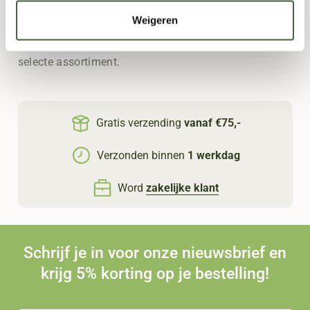
anders niet krijgt. Ze zijn een directe verbinding met
Weigeren
het land en de wijnmaker. Geïnteresseerd in
natuurwijn kopen? Neem dan zeker een kijkje in ons
selecte assortiment.
Gratis verzending
vanaf €75,-
Verzonden binnen
1 werkdag
Word
zakelijke klant
Schrijf je in voor onze nieuwsbrief en
krijg 5% korting op je bestelling!