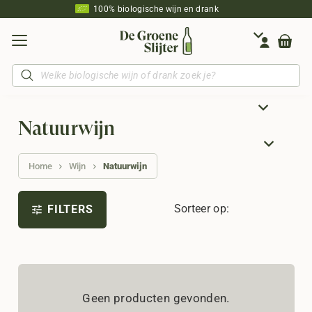
100% biologische wijn en drank
Producten
zoeken
Natuurwijn
Home
Wijn
Natuurwijn
Sorteer op:
FILTERS
tune
Geen producten gevonden.