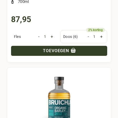
700ml
87,95
-
+
-
+
Fles
Doos (6)
TOEVOEGEN