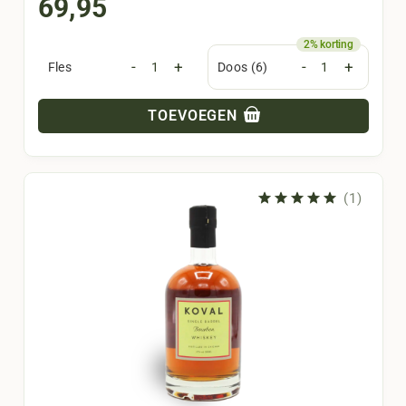
69,95
-
+
-
+
Fles
Doos (6)
TOEVOEGEN
(1)