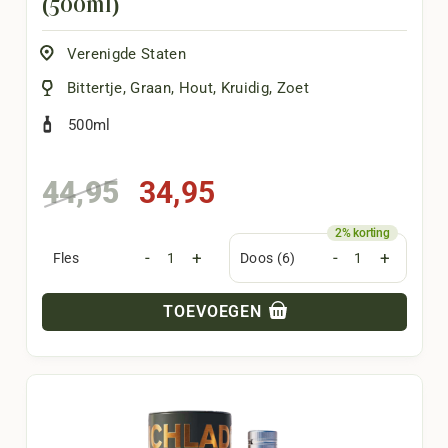
(500ml)
Verenigde Staten
Bittertje
,
Graan
,
Hout
,
Kruidig
,
Zoet
500ml
Oorspronkelijke
Huidige
44,95
34,95
prijs
prijs
was:
is:
-
+
-
+
Fles
Doos (6)
44,95.
34,95.
TOEVOEGEN