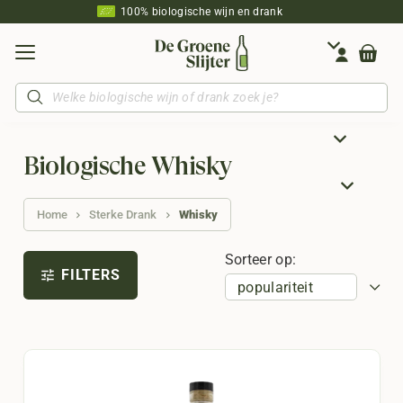
100% biologische wijn en drank
Producten
zoeken
Biologische Whisky
Home
Sterke Drank
Whisky
Sorteer op:
FILTERS
tune