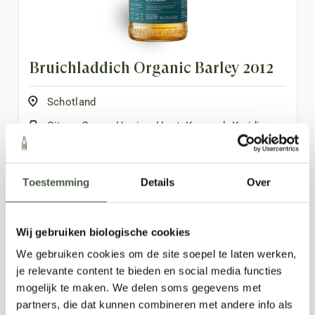
Bruichladdich Organic Barley 2012
Schotland
Citrus
,
Graan
,
Honing
,
Hout
,
Karamel
,
Kruidig
700ml
Toestemming
Details
Over
89,95
Wij gebruiken biologische cookies
TOEVOEGEN
-
+
We gebruiken cookies om de site soepel te laten werken,
je relevante content te bieden en social media functies
mogelijk te maken. We delen soms gegevens met
partners, die dat kunnen combineren met andere info als