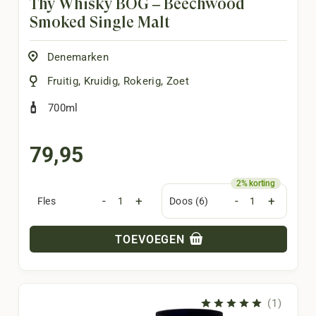
Thy Whisky BØG – Beechwood
Smoked Single Malt
Denemarken
Fruitig
,
Kruidig
,
Rokerig
,
Zoet
700ml
79,95
-
+
-
+
Fles
Doos (6)
TOEVOEGEN
(1)