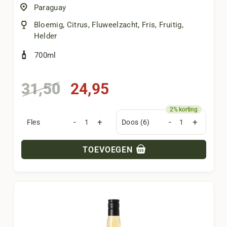
Paraguay
Bloemig
,
Citrus
,
Fluweelzacht
,
Fris
,
Fruitig
,
Helder
700ml
Oorspronkelijke
Huidige
31,50
24,95
prijs
prijs
was:
is:
-
+
-
+
Fles
Doos (6)
31,50.
24,95.
TOEVOEGEN