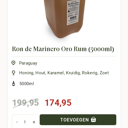
Ron de Marinero Oro Rum (5000ml)
Paraguay
Honing
,
Hout
,
Karamel
,
Kruidig
,
Rokerig
,
Zoet
5000ml
Oorspronkelijke
Huidige
199,95
174,95
prijs
prijs
was:
is:
TOEVOEGEN
-
+