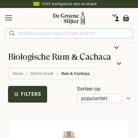
100% biologische wijn en drank
Producten
zoeken
Biologische Rum & Cachaça
Home
Sterke Drank
Rum & Cachaça
Sorteer op:
FILTERS
tune