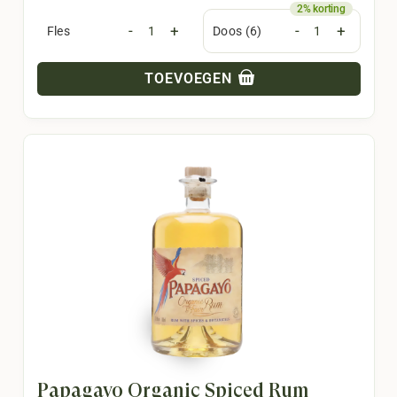
-
+
-
+
Fles
Doos (6)
TOEVOEGEN
Papagayo Organic Spiced Rum