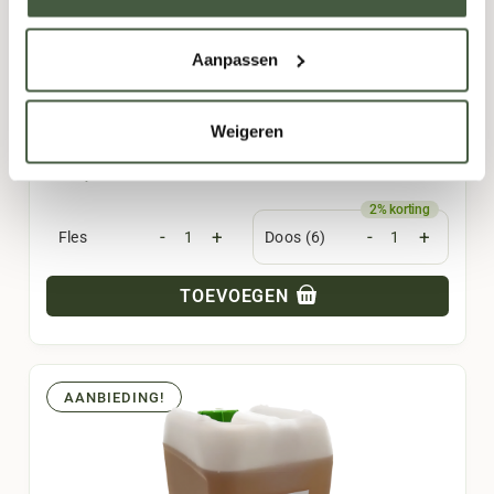
Paraguay
Fruitig
,
Kruidig
,
Rijk
,
Tropisch
,
Zoet
Aanpassen
700ml
Weigeren
28,95
-
+
-
+
Fles
Doos (6)
TOEVOEGEN
AANBIEDING!