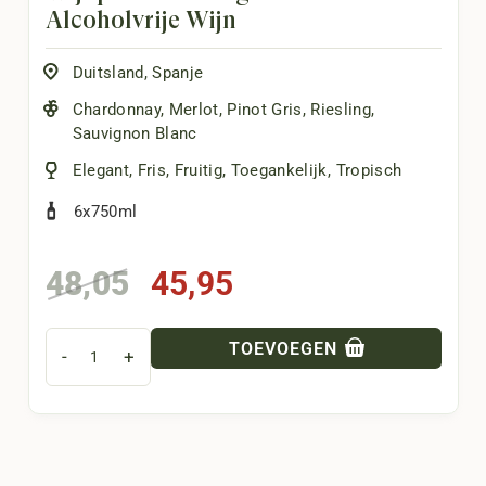
Alcoholvrije Wijn
Duitsland
,
Spanje
Chardonnay
,
Merlot
,
Pinot Gris
,
Riesling
,
Sauvignon Blanc
Elegant
,
Fris
,
Fruitig
,
Toegankelijk
,
Tropisch
6x750ml
Oorspronkelijke
Huidige
48,05
45,95
prijs
prijs
was:
is:
TOEVOEGEN
-
+
48,05.
45,95.