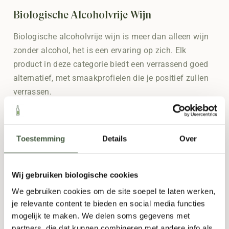
Biologische Alcoholvrije Wijn
Biologische alcoholvrije wijn is meer dan alleen wijn
zonder alcohol, het is een ervaring op zich. Elk
product in deze categorie biedt een verrassend goed
alternatief, met smaakprofielen die je positief zullen
verrassen.
Hoewel het misschien niet exact hetzelfde is als de
alcoholhoudende varianten, komt onze selectie van
Toestemming
Details
Over
de beste alcoholvrije wijn verrassend dicht in de
buurt. Het is dus een uitstekende keuze als je zoekt
naar smaak zonder het alcoholpercentage.
Wij gebruiken biologische cookies
Alcoholvrije Rode Wijn
We gebruiken cookies om de site soepel te laten werken,
je relevante content te bieden en social media functies
Op zoek naar een alcoholvrije rode wijn die niet
mogelijk te maken. We delen soms gegevens met
onderdoet voor een echte
Merlot
? Wij hebben wat je
partners, die dat kunnen combineren met andere info als