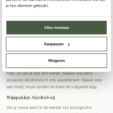
zoekt. Deze wijnen bieden de kenmerkende aroma’s
je hun diensten gebruikt.
van rood fruit en kruiden. Ze passen perfect bij een
stevigere maaltijd of een avondje ontspannen op de
bank.
Alles toestaan
Alcoholvrije Witte Wijn
Aanpassen
Maar misschien ben je meer een liefhebber van wit.
Onze alcoholvrije witte wijn selectie is net zo divers.
Of je nu gaat voor een
alcoholvrije Chardonnay
of een
Weigeren
0.0 wijn met een frisse twist, je vindt hier wat je nodig
hebt. En als je iets wilt vieren, hebben we zelfs
prosecco alcoholvrij in ons assortiment. Ideaal voor
een toast, maar zonder de kater de volgende dag.
Wijnpakket Alcoholvrij
Als je nieuw bent in de wereld van biologische