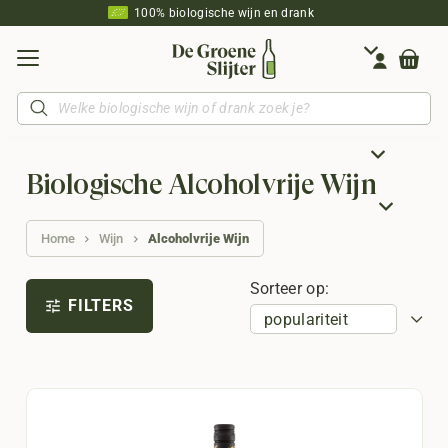
100% biologische wijn en drank
Producten
zoeken
Biologische Alcoholvrije Wijn
Home
Wijn
Alcoholvrije Wijn
Sorteer op:
FILTERS
tune