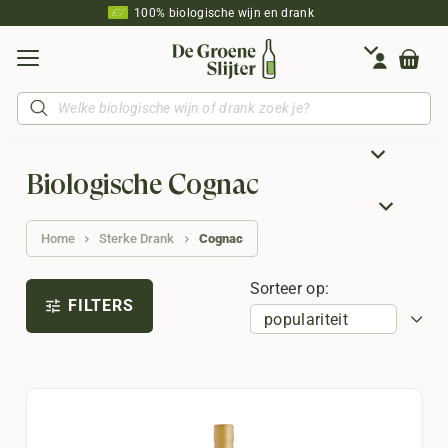
100% biologische wijn en drank
Producten
zoeken
Biologische Cognac
Home
Sterke Drank
Cognac
Sorteer op:
FILTERS
tune