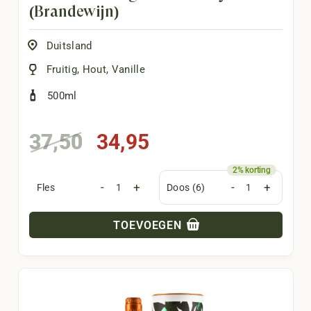
(Brandewijn)
Duitsland
Fruitig
,
Hout
,
Vanille
500ml
Oorspronkelijke
Huidige
37,50
34,95
prijs
prijs
was:
is:
-
+
-
+
Fles
Doos (6)
37,50.
34,95.
TOEVOEGEN