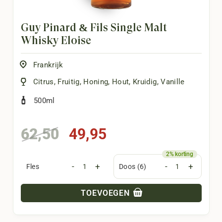
Guy Pinard & Fils Single Malt
Whisky Eloïse
Frankrijk
Citrus
,
Fruitig
,
Honing
,
Hout
,
Kruidig
,
Vanille
500ml
Oorspronkelijke
Huidige
62,50
49,95
prijs
prijs
was:
is:
-
+
-
+
Fles
Doos (6)
62,50.
49,95.
TOEVOEGEN