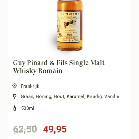
Guy Pinard & Fils Single Malt
Whisky Romain
Frankrijk
Graan
,
Honing
,
Hout
,
Karamel
,
Kruidig
,
Vanille
500ml
Oorspronkelijke
Huidige
62,50
49,95
prijs
prijs