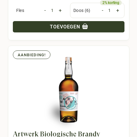
was:
is:
-
+
-
+
Fles
Doos (6)
62,50.
49,95.
TOEVOEGEN
AANBIEDING!
Artwerk Biologische Brandy