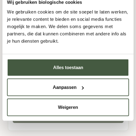
Wij gebruiken biologische cookies
We gebruiken cookies om de site soepel te laten werken,
je relevante content te bieden en social media functies
mogelijk te maken. We delen soms gegevens met
partners, die dat kunnen combineren met andere info als
je hun diensten gebruikt.
Jean-Luc Pasquet L’Organic 07
Frankrijk
Crème Brûlée
,
Fruitig
,
Hout
,
Kruidig
,
Vanille
,
Vijg
Alles toestaan
700ml
Aanpassen
54,95
Weigeren
UITVERKOCHT