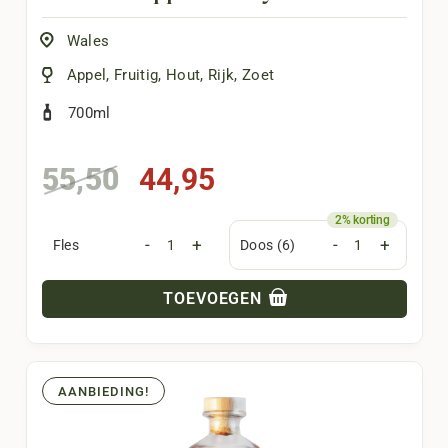
Wales
Appel
,
Fruitig
,
Hout
,
Rijk
,
Zoet
700ml
Oorspronkelijke
Huidige
55,50
44,95
prijs
prijs
was:
is:
-
+
-
+
Fles
Doos (6)
55,50.
44,95.
TOEVOEGEN
AANBIEDING!