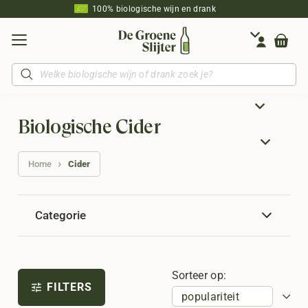
100% biologische wijn en drank
Producten
zoeken
Biologische Cider
Home
Cider
Categorie
Sorteer op:
FILTERS
tune