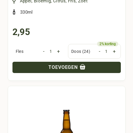
Appel
,
Bloemig
,
Citrus
,
Fris
,
Zoet
330ml
2,95
-
+
-
+
Fles
Doos (24)
TOEVOEGEN