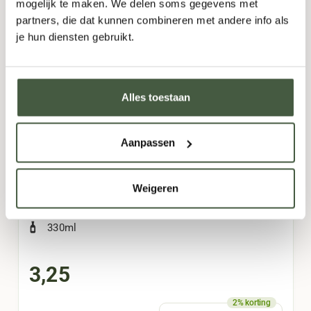
mogelijk te maken. We delen soms gegevens met
partners, die dat kunnen combineren met andere info als
je hun diensten gebruikt.
Alles toestaan
UWE Heavy Apple – Appelcider
(330ml)
Aanpassen
Nederland
Weigeren
Aards
,
Appel
,
Bittertje
,
Zuur
330ml
3,25