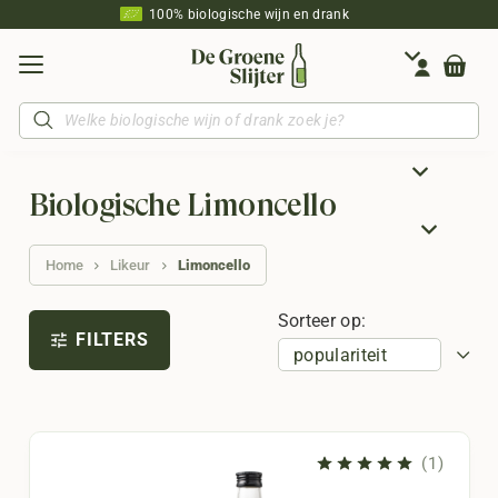
100% biologische wijn en drank
Producten
zoeken
Biologische Limoncello
Home
Likeur
Limoncello
Sorteer op:
FILTERS
tune
(1)