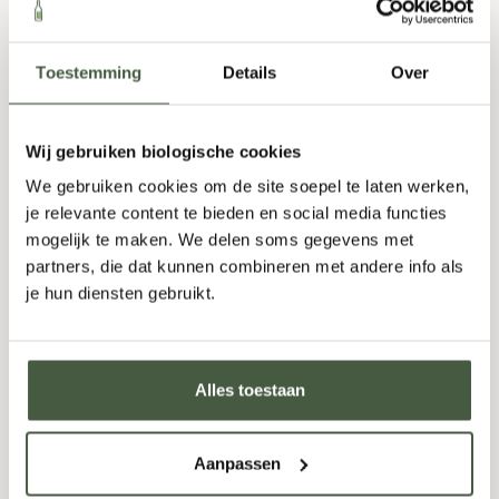
geen synthetische toevoegingen
natuurlijke citrussmaak
Toestemming
Details
Over
geschikt als digestief of in cocktails
Wij gebruiken biologische cookies
Herkomst en Italiaanse traditie
We gebruiken cookies om de site soepel te laten werken,
Limoncello komt uit Italië en wordt traditioneel
je relevante content te bieden en social media functies
gemaakt in regio’s waar citroenen langzaam rijpen in
mogelijk te maken. We delen soms gegevens met
partners, die dat kunnen combineren met andere info als
de zon. Denk aan Zuid-Italië en Noord-Italiaanse
je hun diensten gebruikt.
gebieden met een lange distilleertraditie. Elke regio
geeft zijn eigen draai aan smaak en stijl, maar citroen
staat altijd centraal.
Alles toestaan
Bij De Groene Slijter ligt de focus op biologische
producenten die werken met rijpe citroenen en
Aanpassen
eenvoudige recepten. Dat levert limoncello op met
een heldere smaak en een eerlijke structuur.