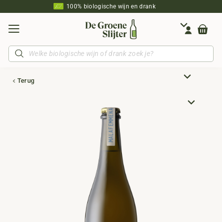
100% biologische wijn en drank
Producten
zoeken
Terug