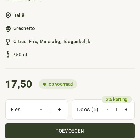
ideaal voor wie houdt van pure en ongefilterde bubbels.
Italië
Grechetto
Citrus
,
Fris
,
Mineralig
,
Toegankelijk
750ml
17,50
op voorraad
-
+
-
+
Fles
Doos (6)
TOEVOEGEN