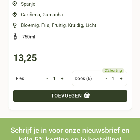
Spanje
Cariñena
,
Garnacha
Bloemig
,
Fris
,
Fruitig
,
Kruidig
,
Licht
750ml
13,25
Fles
-
+
Doos (6)
-
+
TOEVOEGEN
Schrijf je in voor onze nieuwsbrief en
krijg 5% korting op je bestelling!