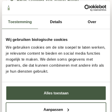
Aards
,
Complex
,
Fris
,
Fruitig
,
Romig
750ml
Toestemming
Details
Over
11,95
Wij gebruiken biologische cookies
Fles
-
+
Doos (6)
-
+
We gebruiken cookies om de site soepel te laten werken,
je relevante content te bieden en social media functies
TOEVOEGEN
mogelijk te maken. We delen soms gegevens met
partners, die dat kunnen combineren met andere info als
je hun diensten gebruikt.
Alles toestaan
Aanpassen