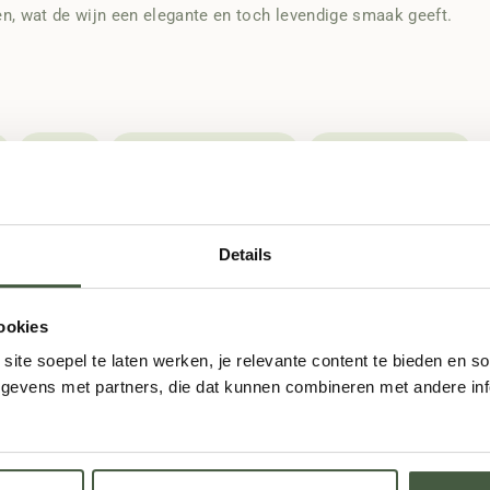
n, wat de wijn een elegante en toch levendige smaak geeft.
IJs
Rood schimmel
Zoet dessert
Details
uw Topkeuze voor Biologische Por
naar de beste biologische wijnen en ports, en
Quinta Da Trovisca
s
ookies
 dit wijnhuis een toonbeeld van vakmanschap en toewijding aan 
ite soepel te laten werken, je relevante content te bieden en so
n Claudia Quevedo als vijfde generatie wordt deze rijke familietr
evens met partners, die dat kunnen combineren met andere info
andbouw