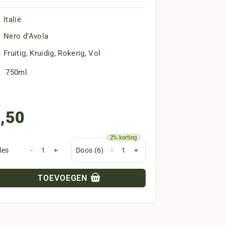
n en gedroogde pruimen. Perfect als dessertwijn
Italië
t aroma’s van honing en rijpe witte vruchten.
Nero d’Avola
, deze port is perfect voor liefhebbers van
Fruitig
,
Kruidig
,
Rokerig
,
Vol
750ml
ta Da Trovisca met rijke florale noten in de
,50
 Da Trovisca. Hun toewijding aan kwaliteit
les
-
+
Doos (6)
-
+
TOEVOEGEN