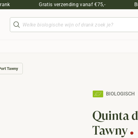
drank
Gratis verzending vanaf €75,-
B
Producten
zoeken
Port Tawny
BIOLOGISCH
Quinta d
Tawny