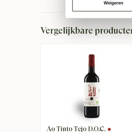
Quinta Da Trovisca legt de nadruk op
duurza
Weigeren
portwijnen te garanderen, maar ook om de na
terwijl ze er tegelijkertijd voor zorgen dat
Vergelijkbare producte
Een Rijke Geschiedenis in de Douro
De geschiedenis van de
Quevedo familie
in d
Trovisca een van de meest erkende namen in 
voortreffelijke wijnen.
Uitblinkers in Biologische Port
Het assortiment van
biologische ports
van Qu
rijke Vintage, elke port heeft een uniek kara
Onze Favorieten van Quinta Da Tr
Ão Tinto Tejo D.O.C.