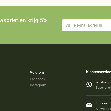
uwsbrief en krijg 5%
Klantenservice
Volg ons
Facebook
Whatsapp 
Instagram
Super snel
n
Stuur een 
Antwoord b