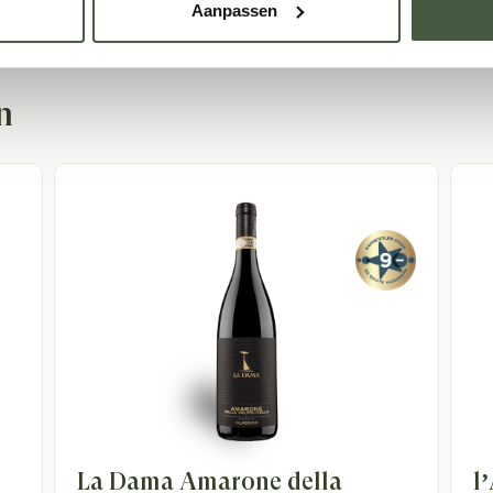
amheid
en
biologische landbouwmethoden
. Dit is niet alleen e
Aanpassen
tuur te beschermen. Deze aanpak laat zien hoe serieus ze hun v
 de druiven onder de beste omstandigheden worden geteeld.
n
 Vallei
e Douro Vallei is indrukwekkend. Hun inzet om unieke biologisc
de regio gemaakt. De passie en toewijding van Oscar en Claudia 
inta Da Trovisca vertelt het verhaal van de rijke bodem van de 
kter en smaakprofiel dat je zal verrassen en verleiden.
ovisca
La Dama Amarone della
l