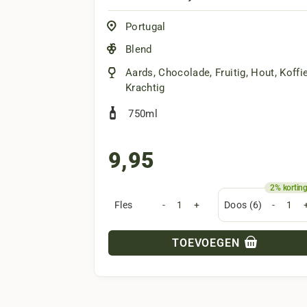
Quinta da Trovisca Port Tawny
: Deze p
of digestief.
Portugal
Quinta da Trovisca Witte Port Reserve
Blend
Quinta da Trovisca Port Reserve Ruby
Aards
,
Chocolade
,
Fruitig
,
Hout
,
Koffi
robuuste, fruitige ports.
Krachtig
Quinta Da Trovisca Vintage Port 201
750ml
Vintage en smaken van pruim, kers, en
9,95
Ben je benieuwd naar de wereld van biologis
en duurzaamheid maakt hen een favoriet bij
Fles
-
+
Doos (6)
-
TOEVOEGEN