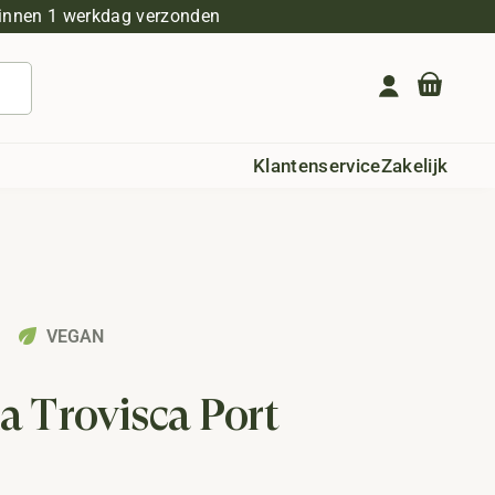
innen 1 werkdag verzonden
Geen producten in de winkelwagen.
Klantenservice
Zakelijk
eco
VEGAN
a Trovisca Port