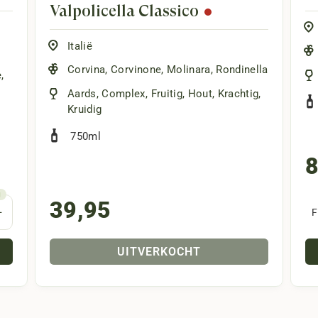
ort, gerijpt voor vier jaar, biedt rijke tonen van rijp fruit, vijge
Valpolicella Classico
: Een verfrissende keuze, ideaal als aperitief of in cocktails, me
Italië
: Bekend om zijn diepe, donkerpaarse kleur en explosieve aroma’s
Corvina
,
Corvinone
,
Molinara
,
Rondinella
e
,
Aards
,
Complex
,
Fruitig
,
Hout
,
Krachtig
,
7 & LBV Port 2018
: Deze ports benadrukken de expertise van Quin
Kruidig
 zout karamel in de LBV.
750ml
8
che port? Probeer dan zeker eens de geweldige wijnen van Quinta
 zowel kenners als nieuwkomers.
39,95
+
F
UITVERKOCHT