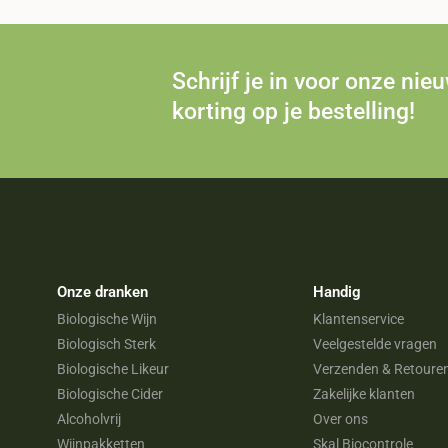
Schrijf je in voor onze nie
korting op je bestelling!
Onze dranken
Handig
Biologische Wijn
Klantenservice
Biologisch Sterk
Veelgestelde vragen
Biologische Likeur
Verzenden & Retoure
Biologische Cider
Zakelijke klanten
Alcoholvrij
Over ons
Wijnpakketten
Skal Biocontrole