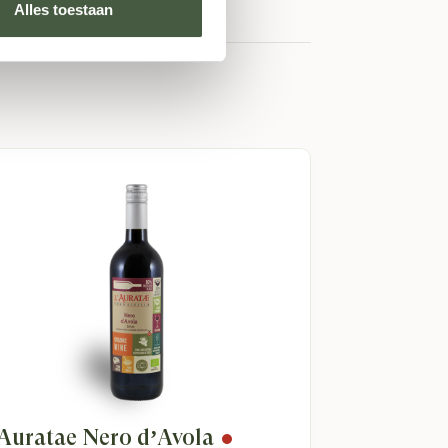
ssentieel om de hoge kwaliteit van hun
Alles toestaan
erantwoordelijkheid voor het milieu nemen,
he portwijnen te maken, heeft van Quinta Da
zijn terug te proeven in elke slok van hun
Douro Valley. Van de verfijnde Tawny tot de
’Auratae Nero d’Avola