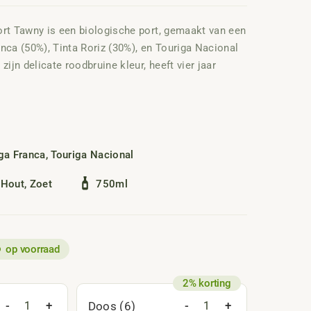
ort Tawny is een biologische port, gemaakt van een
nca (50%), Tinta Roriz (30%), en Touriga Nacional
zijn delicate roodbruine kleur, heeft vier jaar
jn valt op door zijn rijke aroma’s van rijp fruit,
oogde pruimen, met subtiele houttonen die
egante karakter.
ga Franca
,
Touriga Nacional
,
Hout
,
Zoet
750ml
op voorraad
-
+
-
+
Doos (6)