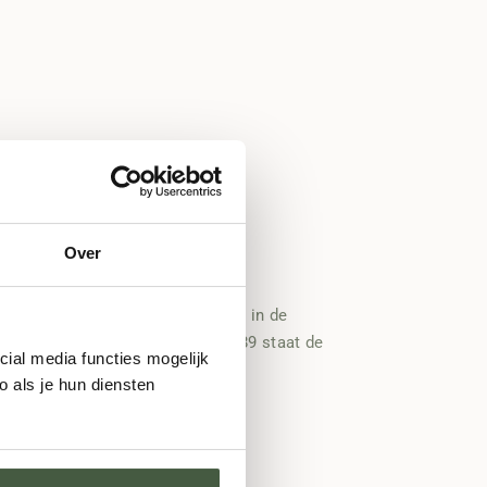
Over
t
taat hoog op onze lijst. Gelegen in de
biologische productie. Sinds 1889 staat de
cial media functies mogelijk
aditie voortgezet.
 als je hun diensten