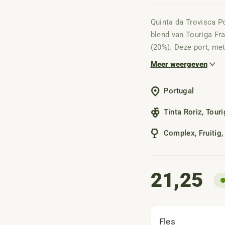
Quinta da Trovisca P
blend van Touriga Fra
(20%). Deze port, met 
gerijpt in vaten. De wi
Meer weergeven
zoals vijgen en gedr
bijdragen aan zijn el
Portugal
Tinta Roriz
,
Touri
Complex
,
Fruitig
21,25
Fles