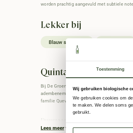
worden prachtig aangevuld met subtiele note
Lekker bij
Blauw schimmel
Chocolade
Toestemming
Quinta Da Trovisca: Jo
Bij De Groene Slijter zijn we altijd op zoek 
Wij gebruiken biologische c
adembenemende Douro Vallei in Portugal, is
We gebruiken cookies om de s
familie Quevedo aan het roer, en met Oscar e
te maken. We delen soms geg
gebruikt.
Duurzaamheid en Biologische L
Lees meer