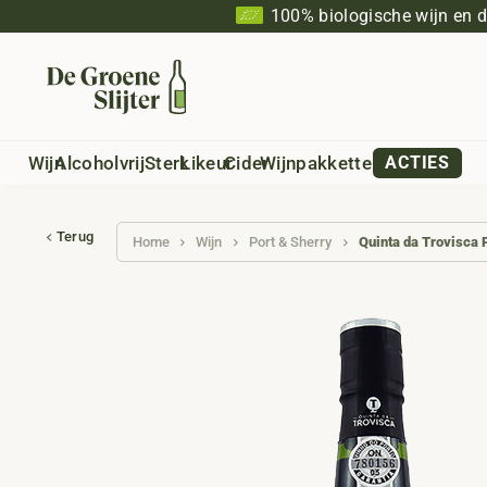
100% biologische wijn en 
Wijn
Alcoholvrij
Sterk
Likeur
Cider
Wijnpakketten
ACTIES
Terug
Home
Wijn
Port & Sherry
Quinta da Trovisca 