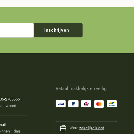
Inschrijven
Betaal makkelijk én veilig
06-27056651
 antwoord
mail
Word
zakelijke klant
innen 1 dag