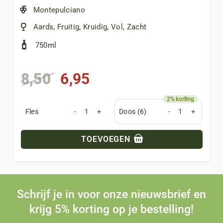
Montepulciano
Aards
,
Fruitig
,
Kruidig
,
Vol
,
Zacht
750ml
Oorspronkelijke
Huidige
8,50
6,95
prijs
prijs
was:
is:
Fles
-
+
Doos (6)
-
+
8,50.
6,95.
TOEVOEGEN
Schrijf je in voor onze nieuwsbrief en
krijg 5% korting op je bestelling!