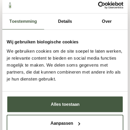
750ml
7,95
Toestemming
Details
Over
Wij gebruiken biologische cookies
Fles
-
+
Doos (6)
-
+
We gebruiken cookies om de site soepel te laten werken,
TOEVOEGEN
je relevante content te bieden en social media functies
mogelijk te maken. We delen soms gegevens met
partners, die dat kunnen combineren met andere info als
je hun diensten gebruikt.
Alles toestaan
Aanpassen