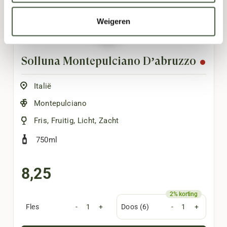
Weigeren
Solluna Montepulciano D’abruzzo
Italië
Montepulciano
Fris
,
Fruitig
,
Licht
,
Zacht
750ml
8,25
Fles
-
+
Doos (6)
-
+