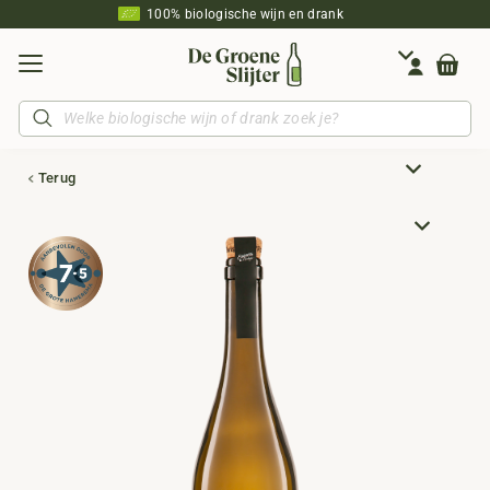
100% biologische wijn en drank
Producten
zoeken
Terug