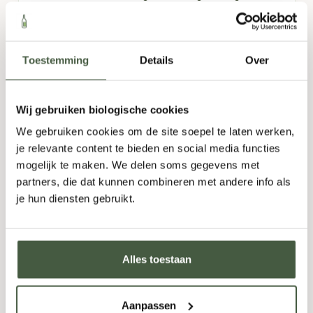
Blanc
,
Verdil
Bloemig
,
Fris
,
Fruitig
,
Kruidig
,
Mineralig
,
Romig
Toestemming
Details
Over
6x750ml
Oorspronkelijke
Huidige
63,80
59,95
Wij gebruiken biologische cookies
prijs
prijs
We gebruiken cookies om de site soepel te laten werken,
was:
is:
je relevante content te bieden en social media functies
-
+
TOEVOEGEN
63,80.
59,95.
mogelijk te maken. We delen soms gegevens met
partners, die dat kunnen combineren met andere info als
je hun diensten gebruikt.
Alles toestaan
Aanpassen