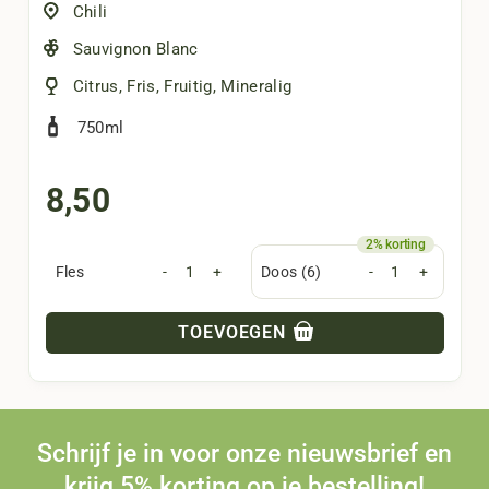
Chili
Sauvignon Blanc
Citrus
,
Fris
,
Fruitig
,
Mineralig
750ml
8,50
Fles
-
+
Doos (6)
-
+
TOEVOEGEN
Schrijf je in voor onze nieuwsbrief en
krijg 5% korting op je bestelling!