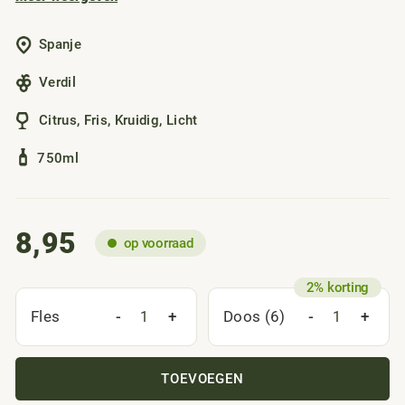
levendig en puur. Perfect bij tapas, een frisse salade of
gewoon op een zonnig terras. En ja, deze fles heeft een
Spanje
draaikurk, dus ideaal om zo mee te nemen naar het strand.
Verdil
Citrus
,
Fris
,
Kruidig
,
Licht
750ml
8,95
op voorraad
-
+
-
+
Fles
Doos (6)
TOEVOEGEN