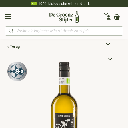
100% biologische wijn en drank
Producten
zoeken
Terug