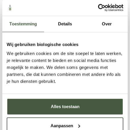
Citrus
,
Fris
,
Kruidig
,
Licht
750ml
Toestemming
Details
Over
8,95
Wij gebruiken biologische cookies
Fles
-
+
Doos (6)
-
+
We gebruiken cookies om de site soepel te laten werken,
je relevante content te bieden en social media functies
TOEVOEGEN
mogelijk te maken. We delen soms gegevens met
partners, die dat kunnen combineren met andere info als
je hun diensten gebruikt.
Alles toestaan
Aanpassen