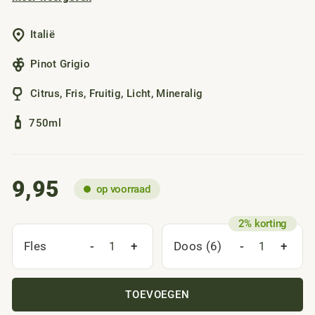
mineralen en veel fruit. De afdronk is lang en fris.
Italië
Pinot Grigio
Citrus
,
Fris
,
Fruitig
,
Licht
,
Mineralig
750ml
9,95
op voorraad
-
+
-
+
Fles
Doos (6)
TOEVOEGEN