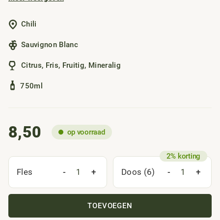
blanc is daar een mooi voorbeeld van: fris, mineraal-
achtige, met tonen van perziken en limoenen. Mooi in
Chili
balans met lange afdronk.
Sauvignon Blanc
Citrus
,
Fris
,
Fruitig
,
Mineralig
750ml
8,50
op voorraad
-
+
-
+
Fles
Doos (6)
TOEVOEGEN