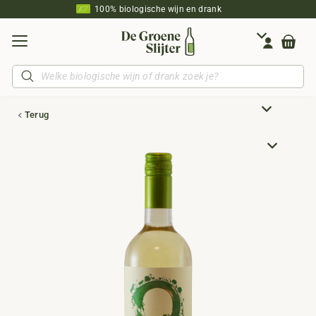
100% biologische wijn en drank
Producten
zoeken
Terug