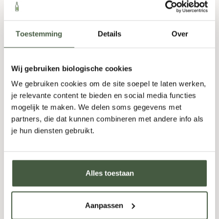
Citrus
,
Complex
,
Fris
,
Mineralig
,
Zacht
750ml
Toestemming
Details
Over
12,95
Wij gebruiken biologische cookies
We gebruiken cookies om de site soepel te laten werken,
Fles
-
+
Doos (6)
-
+
je relevante content te bieden en social media functies
mogelijk te maken. We delen soms gegevens met
TOEVOEGEN
partners, die dat kunnen combineren met andere info als
je hun diensten gebruikt.
Alles toestaan
Aanpassen