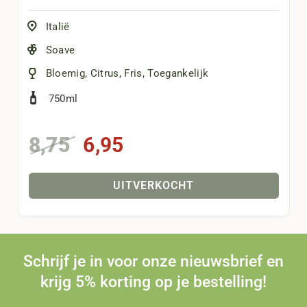
Italië
Soave
Bloemig
,
Citrus
,
Fris
,
Toegankelijk
750ml
Oorspronkelijke
Huidige
8,75
6,95
prijs
prijs
was:
is:
UITVERKOCHT
8,75.
6,95.
Schrijf je in voor onze nieuwsbrief en
krijg 5% korting op je bestelling!