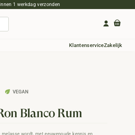
innen 1 werkdag verzonden
Geen producten in de winkelwagen.
Klantenservice
Zakelijk
eco
VEGAN
 Ron Blanco Rum
ge melasse wordt, met eeuwenoude kennis en