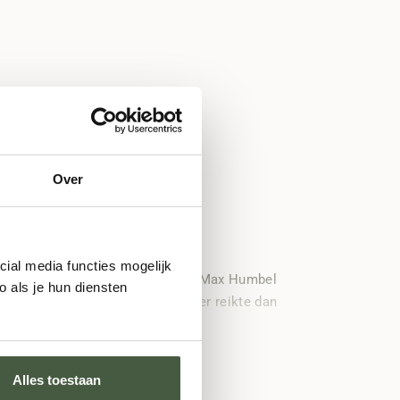
Over
cial media functies mogelijk
 allemaal in 1918 toen grootvader Max Humbel
 als je hun diensten
erder, met een reputatie die verder reikte dan
Alles toestaan