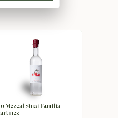
 terwijl Louis de boerderij beheerde en ook
 fruitige likeuren, wat zorgde voor een
t aan het roer. Ze introduceerden zowel
Humbel aan de strikte normen van Bio Suisse
sche productie toont hun inzet voor
io Mezcal Sinai Familia
artinez