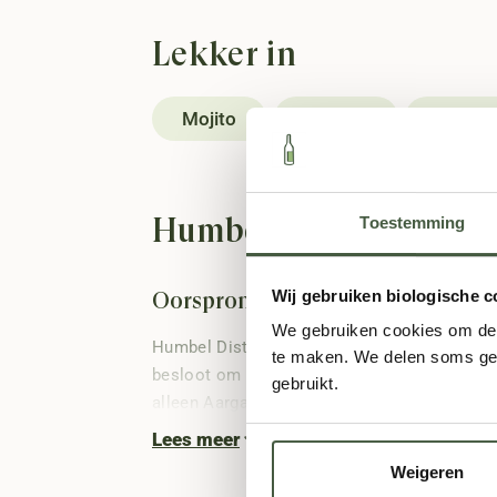
Lekker in
Mojito
Daiquiri
Piña C
Humbel Distillery: Bio
Toestemming
Wij gebruiken biologische c
Oorsprong van Humbel Distillery
We gebruiken cookies om de s
Humbel Distillery ligt in het charmante dor
te maken. We delen soms geg
besloot om naast zijn boerderij ook een disti
gebruikt.
alleen Aargau.
Lees meer
Weigeren
Groei van Humbel