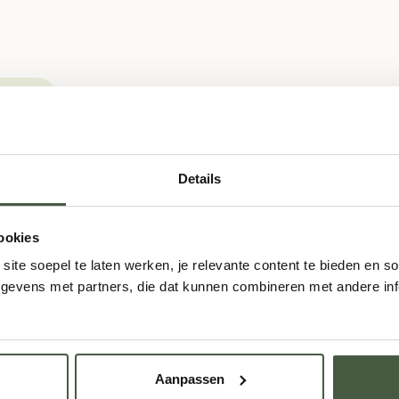
olada
logische Sterke Drank en Likeuren
Details
ookies
ite soepel te laten werken, je relevante content te bieden en so
pje Stetten, in de mooie agrarische regio van Aargau. Het begon
evens met partners, die dat kunnen combineren met andere info
lleerderij te starten. Max werd al snel bekend als een topdistille
Aanpassen