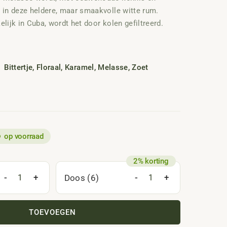
d in deze heldere, maar smaakvolle witte rum.
elijk in Cuba, wordt het door kolen gefiltreerd.
or de boerin uit Cuba en komt voor in veel
. Deze kwalitatief hoogwaardige Ron Guajira uit
is poëtisch geïnspireerd door Cubaanse boeren en
Bittertje
,
Floraal
,
Karamel
,
Melasse
,
Zoet
op voorraad
-
+
-
+
Doos (6)
TOEVOEGEN