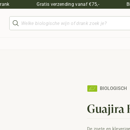
drank
Gratis verzending vanaf €75,-
B
Producten
zoeken
BIOLOGISCH
Guajira
De zoete en kleveri