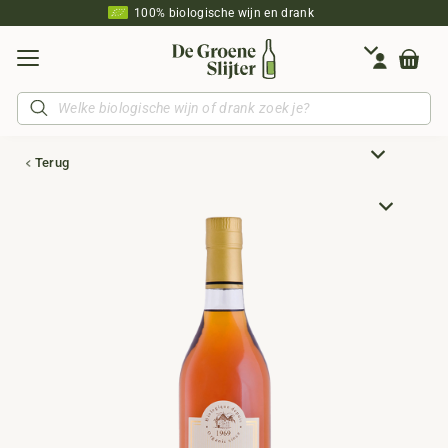
100% biologische wijn en drank
Producten
zoeken
Terug