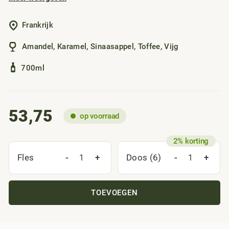
van krenten, karamel, vijg en toffee. De smaak is opvallend
vol, zacht en rond. Je proeft sinaasappel, amandel, en
Frankrijk
gedroogde vijgen. De afdronk is heel lang, zacht en rijk met
tonen van sinaasappelzest.
Amandel
,
Karamel
,
Sinaasappel
,
Toffee
,
Vijg
700ml
53,75
op voorraad
-
+
-
+
Fles
Doos (6)
TOEVOEGEN