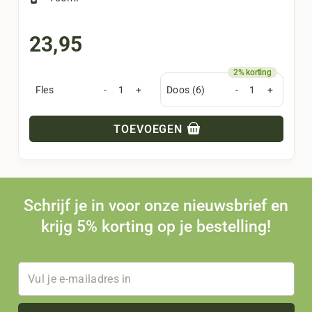
23,95
Fles
-
+
Doos (6)
-
+
TOEVOEGEN
Schrijf je in voor onze nieuwsbrief en
krijg 5% korting op je bestelling!