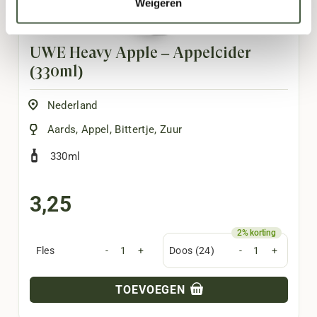
Weigeren
UWE Heavy Apple – Appelcider
(330ml)
Nederland
Aards
,
Appel
,
Bittertje
,
Zuur
330ml
3,25
Fles
-
+
Doos (24)
-
+
TOEVOEGEN