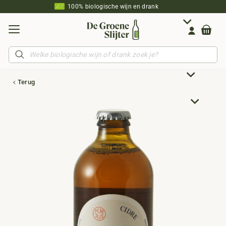
100% biologische wijn en drank
Producten
zoeken
Terug