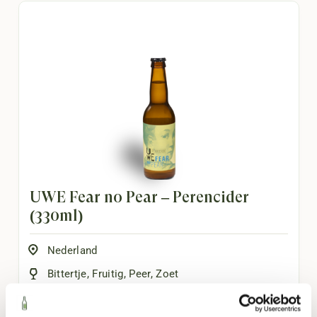
UWE Fear no Pear – Perencider
(330ml)
Nederland
Bittertje
,
Fruitig
,
Peer
,
Zoet
330ml