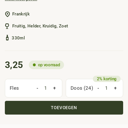
zijn amberkleurige, heldere en licht bruisende karakter,
perfect in balans.
Frankrijk
Fruitig
,
Helder
,
Kruidig
,
Zoet
330ml
3,25
op voorraad
-
+
-
+
Fles
Doos (24)
TOEVOEGEN