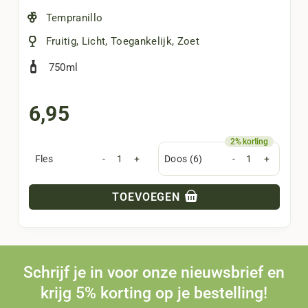
Tempranillo
Fruitig
,
Licht
,
Toegankelijk
,
Zoet
750ml
6,95
Fles
-
+
Doos (6)
-
+
TOEVOEGEN
Schrijf je in voor onze nieuwsbrief en
krijg 5% korting op je bestelling!