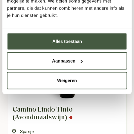
mogelijk te maken. We delen soms gegevens met
Vergelijkbare producten
partners, die dat kunnen combineren met andere info als
je hun diensten gebruikt.
Alles toestaan
Aanpassen
Weigeren
Camino Lindo Tinto
(Avondmaalswijn)
Spanje