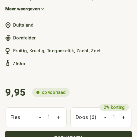
zoetste variant, met rijpe kersen, blauwe bessen,
Meer weergeven
vruchtenthee en zoete kruiden. De zachte zoetheid sluit
mooi aan op het sappige karakter, waardoor elke slok
Duitsland
aangenaam en rond overkomt. Deze wijn past goed bij het
avondmaal en combineert ook goed met ham, paté,
Dornfelder
belegen kaas of stoofpeertjes.
Fruitig
,
Kruidig
,
Toegankelijk
,
Zacht
,
Zoet
750ml
9,95
op voorraad
-
+
-
+
Fles
Doos (6)