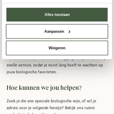
Nijmegen voor biologische
Alles toestaan
dranken
Ons magazijn aan de Groenestraat, vlakbij het
Aanpassen
Nijmeegse centrum, zorgt voor snelle levering in de hele
regio. We bedienen Nijmegen én omliggende gebieden
Weigeren
als Lent, Wijchen, Beuningen, Malden, Groesbeek, Elst en
Arnhem. Dankzij onze centrale ligging kun je rekenen op
snelle service, zodat je nooit lang hoeft te wachten op
jouw biologische favorieten.
Hoe kunnen we jou helpen?
Zoek je die ene speciale biologische wijn, of wil je
advies voor je volgende feestje? Bekijk ons ruime