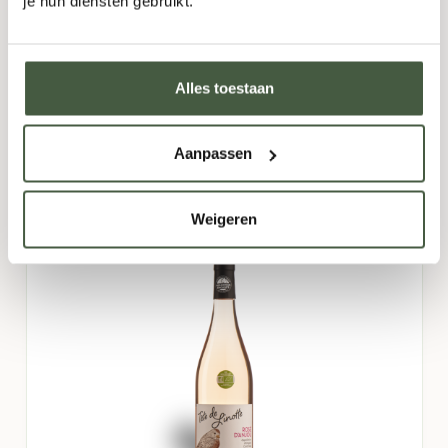
je hun diensten gebruikt.
8,95
Alles toestaan
Fles
-
+
Doos (6)
-
+
TOEVOEGEN
Aanpassen
Weigeren