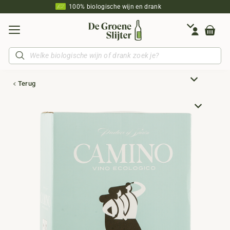
100% biologische wijn en drank
Producten
zoeken
Terug