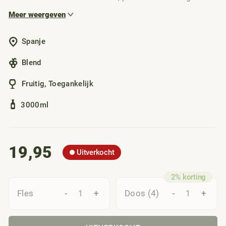
dagen, borrels of mee op vakantie. Dankzij het slimme
Meer weergeven
tapje schenk je makkelijk een glas in en blijft de wijn na
openen wekenlang koel en vers. Heerlijk doordrinkbaar van
Spanje
smaak, vriendelijk geprijsd.
Blend
Fruitig
,
Toegankelijk
3000ml
19,95
Uitverkocht
-
+
-
+
Fles
Doos (4)