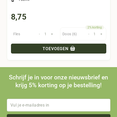
8,75
Fles
-
+
Doos (6)
-
+
TOEVOEGEN
Schrijf je in voor onze nieuwsbrief en
krijg 5% korting op je bestelling!