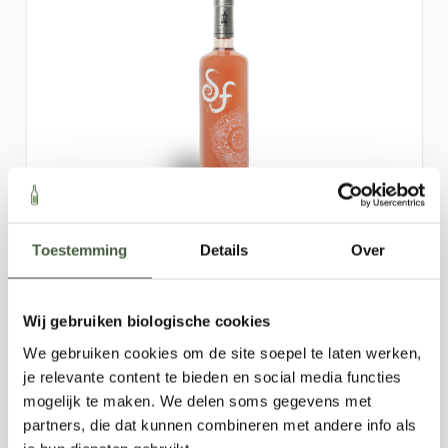
San Dionisio Rosado
Toestemming
Details
Over
Spanje
Wij gebruiken biologische cookies
Monastrell
We gebruiken cookies om de site soepel te laten werken,
Citrus
,
Fris
,
Fruitig
,
Licht
je relevante content te bieden en social media functies
mogelijk te maken. We delen soms gegevens met
750ml
partners, die dat kunnen combineren met andere info als