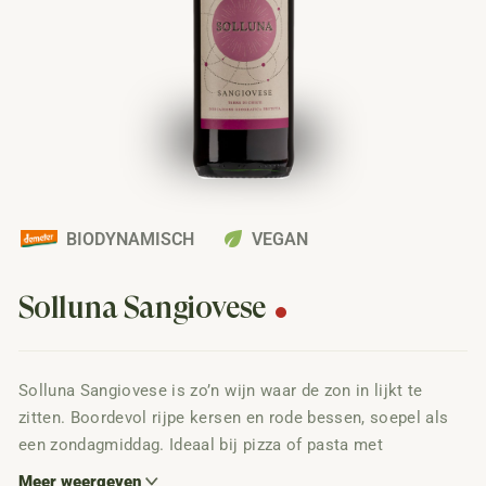
eco
BIODYNAMISCH
VEGAN
Solluna Sangiovese
Solluna Sangiovese is zo’n wijn waar de zon in lijkt te
zitten. Boordevol rijpe kersen en rode bessen, soepel als
een zondagmiddag. Ideaal bij pizza of pasta met
tomatensaus, want daar wordt-ie blij van.
Meer weergeven