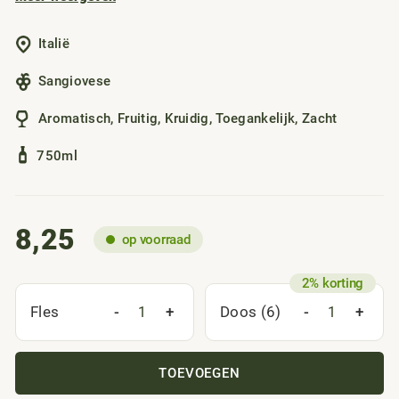
Italië
Sangiovese
Aromatisch
,
Fruitig
,
Kruidig
,
Toegankelijk
,
Zacht
750ml
8,25
op voorraad
-
+
-
+
Fles
Doos (6)
TOEVOEGEN