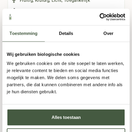
Fruitig
,
Kruidig
,
Licht
,
Toegankelijk
750ml
6,95
Toestemming
Details
Over
Fles
-
+
Doos (6)
-
+
Wij gebruiken biologische cookies
We gebruiken cookies om de site soepel te laten werken,
TOEVOEGEN
je relevante content te bieden en social media functies
mogelijk te maken. We delen soms gegevens met
partners, die dat kunnen combineren met andere info als
je hun diensten gebruikt.
Alles toestaan