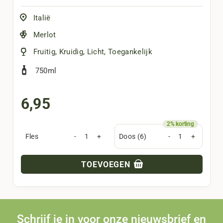
Italië
Merlot
Fruitig
,
Kruidig
,
Licht
,
Toegankelijk
750ml
6,95
Fles
-
+
Doos (6)
-
+
TOEVOEGEN
Schrijf je in voor onze nieuwsbrief en