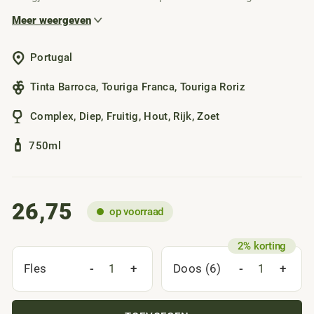
en Tinta Barroca en gerijpt in traditionele vaten. Deze port
Meer weergeven
is krachtig, soepel en perfect in balans. Lekker bij
chocodesserts, blauwe kaas of gewoon als luxe afsluiter
Portugal
van je avond.
Tinta Barroca
,
Touriga Franca
,
Touriga Roriz
Complex
,
Diep
,
Fruitig
,
Hout
,
Rijk
,
Zoet
750ml
26,75
op voorraad
-
+
-
+
Fles
Doos (6)