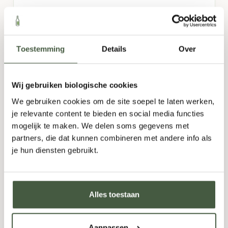
Monastrell
,
Shiraz
,
Tempranillo
Aards
,
Complex
,
Fruitig
,
Hout
,
Kruidig
Toestemming
Details
Over
29,95
Wij gebruiken biologische cookies
-
+
TOEVOEGEN
We gebruiken cookies om de site soepel te laten werken,
je relevante content te bieden en social media functies
mogelijk te maken. We delen soms gegevens met
partners, die dat kunnen combineren met andere info als
je hun diensten gebruikt.
Alles toestaan
Aanpassen