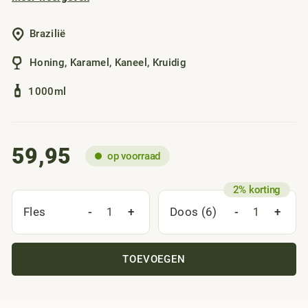
die je niet ziet aankomen. Karamel, kaneel en een vleugje
honing houden alles in balans, met een lichte houtzoetheid
Brazilië
in de afdronk. Puur al spannend genoeg, maar in cocktails
voegt hij iets bijzonders toe.
Honing
,
Karamel
,
Kaneel
,
Kruidig
1000ml
59,95
op voorraad
-
+
-
+
Fles
Doos (6)
TOEVOEGEN