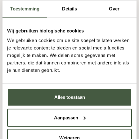
19,95
Toestemming
Details
Over
Fles
-
+
Doos (6)
-
+
Wij gebruiken biologische cookies
We gebruiken cookies om de site soepel te laten werken,
TOEVOEGEN
je relevante content te bieden en social media functies
mogelijk te maken. We delen soms gegevens met
partners, die dat kunnen combineren met andere info als
je hun diensten gebruikt.
Alles toestaan
Aanpassen
Weigeren