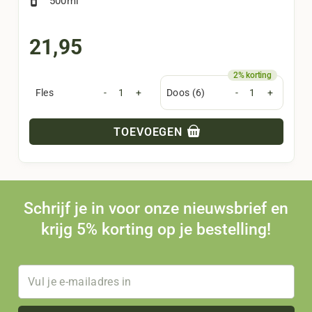
500ml
21,95
Fles
-
+
Doos (6)
-
+
TOEVOEGEN
Schrijf je in voor onze nieuwsbrief en
krijg 5% korting op je bestelling!