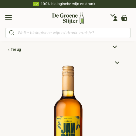
100% biologische wijn en drank
Producten
zoeken
Terug