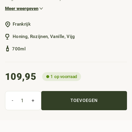
gedroogd fruit; rozijnen, vanille, vijgen en honing. In de
Meer weergeven
mond is hij fluweelzacht, zeer complex, mondvullend en
heeft een lange mooie afdronk.
Frankrijk
Honing
,
Rozijnen
,
Vanille
,
Vijg
700ml
109,95
1 op voorraad
-
+
TOEVOEGEN