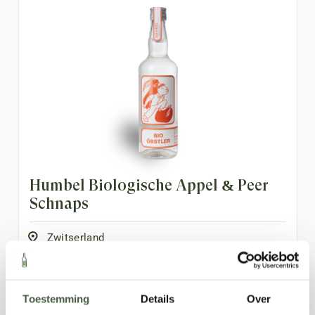
Humbel Biologische Appel & Peer
Schnaps
Zwitserland
Bittertje
,
Floraal
,
Fruitig
700ml
Toestemming
Details
Over