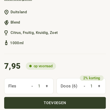
lichte, kruidige en fruitige witte glühwein die perfect past
bij koude dagen.
Duitsland
Blend
Citrus
,
Fruitig
,
Kruidig
,
Zoet
1000ml
7,95
op voorraad
-
+
-
+
Fles
Doos (6)
TOEVOEGEN