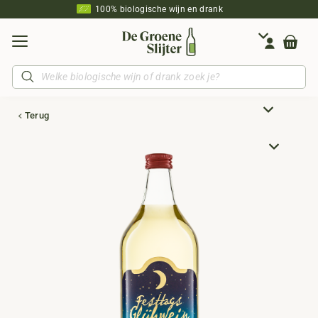
100% biologische wijn en drank
Producten
zoeken
Terug