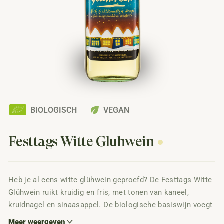
eco
BIOLOGISCH
VEGAN
Festtags Witte Glühwein
Heb je al eens
witte glühwein
geproefd? De
Festtags Witte
Glühwein
ruikt kruidig en fris, met tonen van kaneel,
kruidnagel en sinaasappel. De biologische basiswijn voegt
zacht fruit en een vleugje citrus toe. Het resultaat is een
Meer weergeven