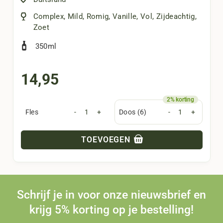
Complex
,
Mild
,
Romig
,
Vanille
,
Vol
,
Zijdeachtig
,
Zoet
350ml
14,95
Fles
-
+
Doos (6)
-
+
TOEVOEGEN
Schrijf je in voor onze nieuwsbrief en
krijg 5% korting op je bestelling!