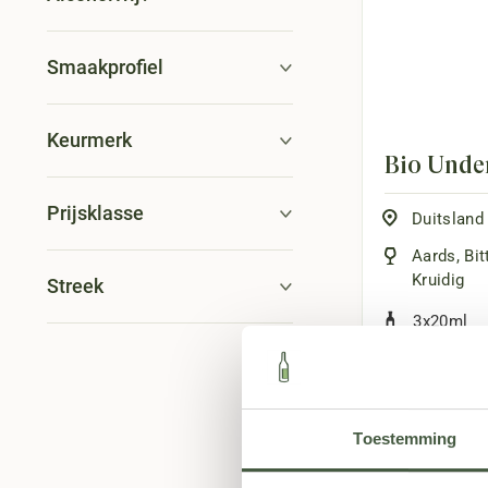
Smaakprofiel
Keurmerk
Bio Unde
Prijsklasse
Duitsland
Aards
,
Bit
Kruidig
Streek
3x20ml
4,95
Toestemming
Fles