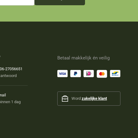
e
Betaal makkelijk én veilig
06-27056651
 antwoord
mail
Word
zakelijke klant
innen 1 dag