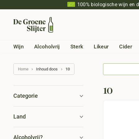
100% biologische wijn en 
Wijn
Alcoholvrij
Sterk
Likeur
Cider
Home
Inhoud doos
10
10
Categorie
Land
Alcoholvrij?