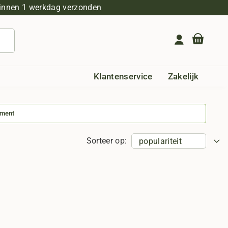
innen 1 werkdag verzonden
Geen producten in de winkelwagen.
Klantenservice
Zakelijk
iment
Sorteer op: