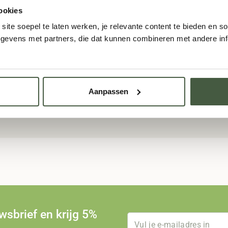
ookies
TOEVOEGEN
ite soepel te laten werken, je relevante content te bieden en so
evens met partners, die dat kunnen combineren met andere info
Aanpassen
 verzending
vanaf €75,-
Verzonden binnen
1 we
uwsbrief en krijg 5%