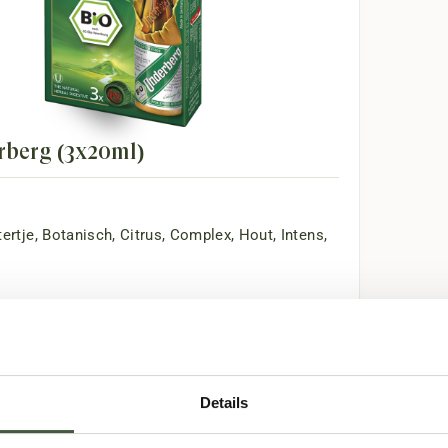
rberg (3x20ml)
tertje
,
Botanisch
,
Citrus
,
Complex
,
Hout
,
Intens
,
Details
-
+
-
+
Doos (10)