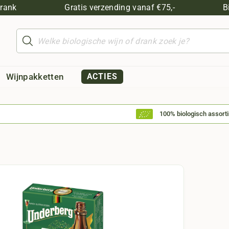
drank
Gratis verzending vanaf €75,-
B
Producten
zoeken
Wijnpakketten
ACTIES
100% biologisch assort