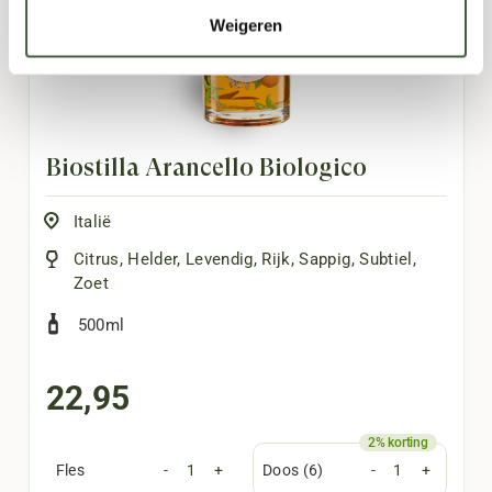
Weigeren
Biostilla Arancello Biologico
Italië
Citrus
,
Helder
,
Levendig
,
Rijk
,
Sappig
,
Subtiel
,
Zoet
500ml
22,95
Fles
-
+
Doos (6)
-
+