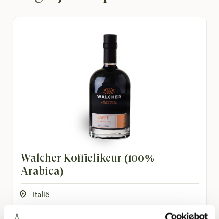
Walcher Koffielikeur (100%
Arabica)
Italië
Bittertje
,
Complex
,
Diep
,
Geroosterd
,
Intens
,
Vol
,