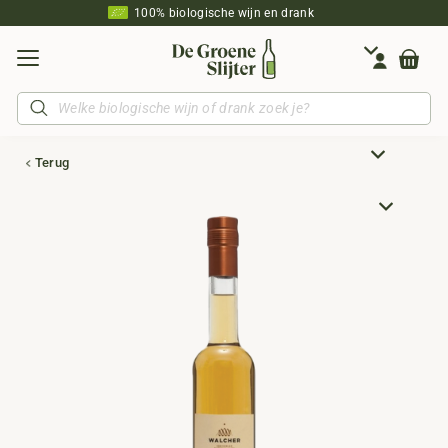
100% biologische wijn en drank
Producten
zoeken
Terug