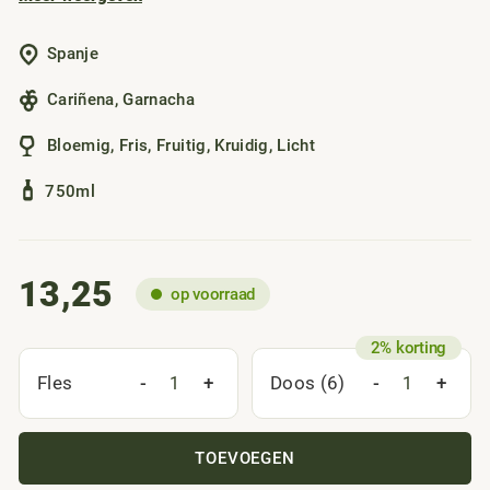
bijdraagt aan hun natuurlijke weerstand en optimale rijping.
Het resultaat is een jeugdig, kersenpaars gekleurd glas
Spanje
met aroma’s van kruiden, bloemen en een hint van
bosbessenyoghurt. In de mond ervaar je een frisse,
Cariñena
,
Garnacha
evenwichtige smaak met heerlijk vers bosfruit.
Bloemig
,
Fris
,
Fruitig
,
Kruidig
,
Licht
750ml
13,25
op voorraad
-
+
-
+
Fles
Doos (6)
TOEVOEGEN