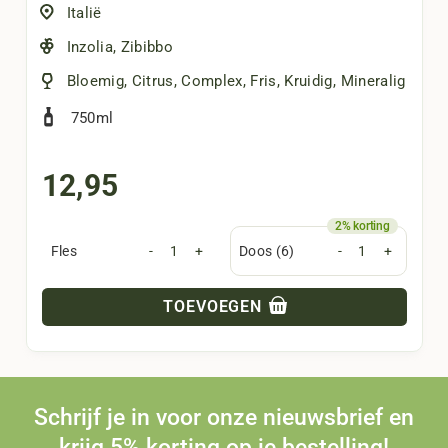
Italië
Inzolia
,
Zibibbo
Bloemig
,
Citrus
,
Complex
,
Fris
,
Kruidig
,
Mineralig
750ml
12,95
Fles
-
+
Doos (6)
-
+
TOEVOEGEN
Schrijf je in voor onze nieuwsbrief en
krijg 5% korting op je bestelling!