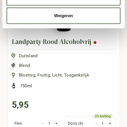
Weigeren
Landparty Rood Alcoholvrij
Duitsland
Blend
Bloemig
,
Fruitig
,
Licht
,
Toegankelijk
750ml
5,95
Fles
-
+
Doos (6)
-
+